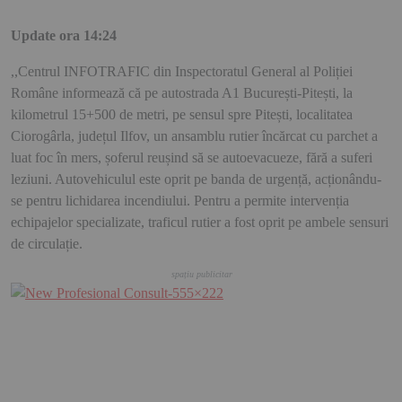
Update ora 14:24
,,Centrul INFOTRAFIC din Inspectoratul General al Poliției
Române informează că pe autostrada A1 București-Pitești, la
kilometrul 15+500 de metri, pe sensul spre Pitești, localitatea
Ciorogârla, județul Ilfov, un ansamblu rutier încărcat cu parchet a
luat foc în mers, șoferul reușind să se autoevacueze, fără a suferi
leziuni. Autovehiculul este oprit pe banda de urgență, acționându-
se pentru lichidarea incendiului. Pentru a permite intervenția
echipajelor specializate, traficul rutier a fost oprit pe ambele sensuri
de circulație.