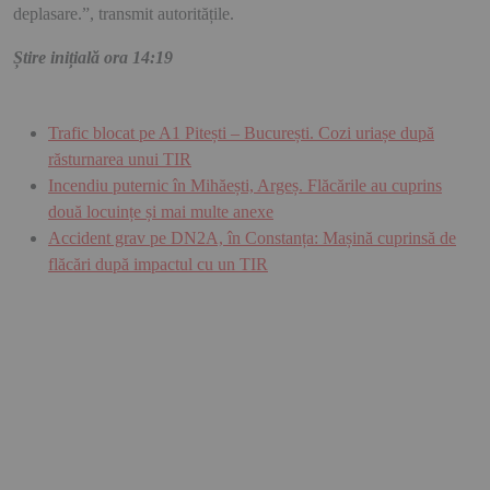
deplasare.”, transmit autoritățile.
Știre inițială ora 14:19
Trafic blocat pe A1 Pitești – București. Cozi uriașe după
răsturnarea unui TIR
Incendiu puternic în Mihăești, Argeș. Flăcările au cuprins
două locuințe și mai multe anexe
Accident grav pe DN2A, în Constanța: Mașină cuprinsă de
flăcări după impactul cu un TIR