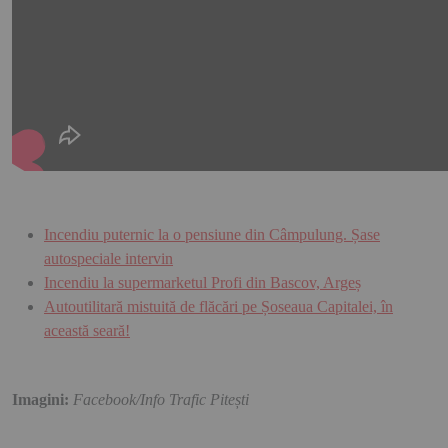
Incendiu puternic la o pensiune din Câmpulung. Șase
autospeciale intervin
Incendiu la supermarketul Profi din Bascov, Argeș
Autoutilitară mistuită de flăcări pe Șoseaua Capitalei, în
această seară!
Imagini:
Facebook/Info Trafic Pitești