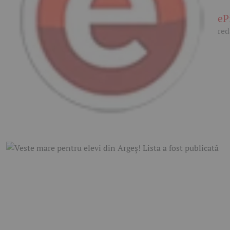
eP
red