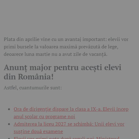
Plata din aprilie vine cu un avantaj important: elevii vor
primi bursele la valoarea maximă prevăzută de lege,
deoarece luna martie nu a avut zile de vacanță.
Anunț major pentru acești elevi
din România!
Astfel, cuantumurile sunt:
Ora de dirigenție dispare la clasa a IX-a. Elevii încep
anul școlar cu programe noi
Admiterea la liceu 2027 se schimbă: Unii elevi vor
susține două examene
Elevii vor primi note după reguli noi. Ministerul