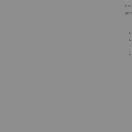
înv
acr