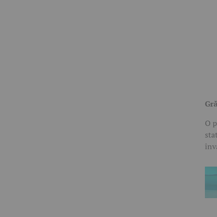
Gră
O p
sta
înv