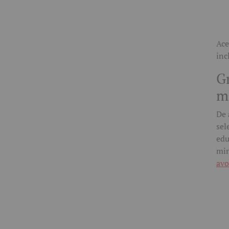
Ace
inc
G
ma
De 
sel
edu
min
avo