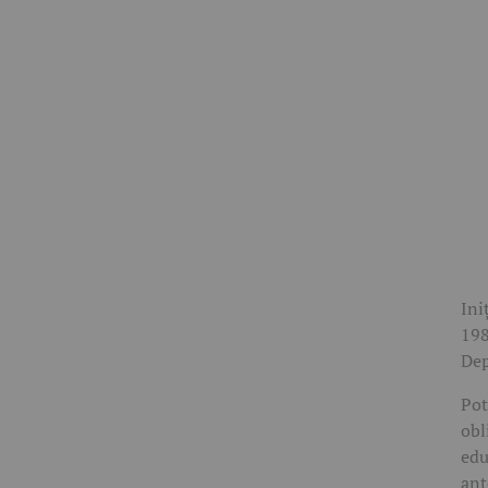
Ini
198
Dep
Pot
obl
edu
ant