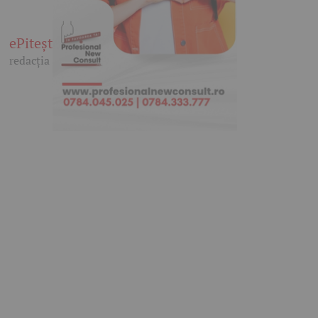
ePitești
redacția