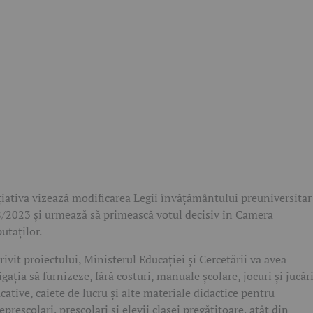
țiativa vizează modificarea Legii învățământului preuniversitar 
/2023 și urmează să primească votul decisiv în Camera
utaților.
rivit proiectului, Ministerul Educației și Cercetării va avea
igația să furnizeze, fără costuri, manuale școlare, jocuri și jucări
cative, caiete de lucru și alte materiale didactice pentru
epreșcolari, preșcolari și elevii clasei pregătitoare, atât din