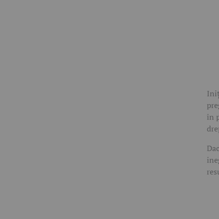
Ini
pre
în 
dre
Dac
ine
res