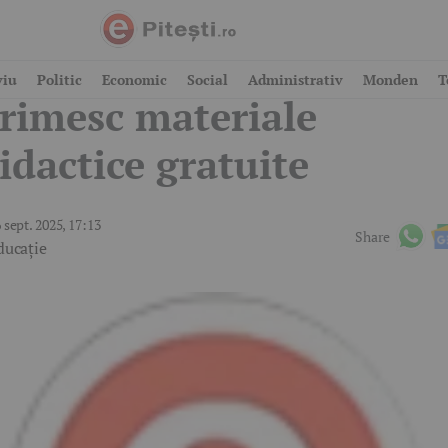
rădiniță 2025: Copiii
viu
Politic
Economic
Social
Administrativ
Monden
T
rimesc materiale
idactice gratuite
 sept. 2025, 17:13
Share
ducație