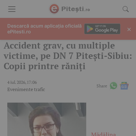
Skip to content
Descarcă acum aplicația oficială
×
ePitesti.ro
Accident grav, cu multiple
victime, pe DN 7 Pitești-Sibiu:
Copii printre răniți
4 iul. 2026, 17:06
Share
Evenimente trafic
Mădălina