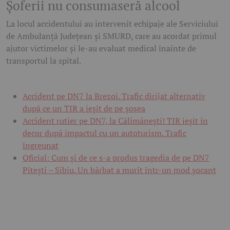
Șoferii nu consumaseră alcool
La locul accidentului au intervenit echipaje ale Serviciului
de Ambulanță Județean și SMURD, care au acordat primul
ajutor victimelor și le-au evaluat medical înainte de
transportul la spital.
Accident pe DN7 la Brezoi. Trafic dirijat alternativ
după ce un TIR a ieșit de pe șosea
Accident rutier pe DN7, la Călimănești! TIR ieșit în
decor după impactul cu un autoturism. Trafic
îngreunat
Oficial: Cum și de ce s-a produs tragedia de pe DN7
Pitești – Sibiu. Un bărbat a murit într-un mod șocant