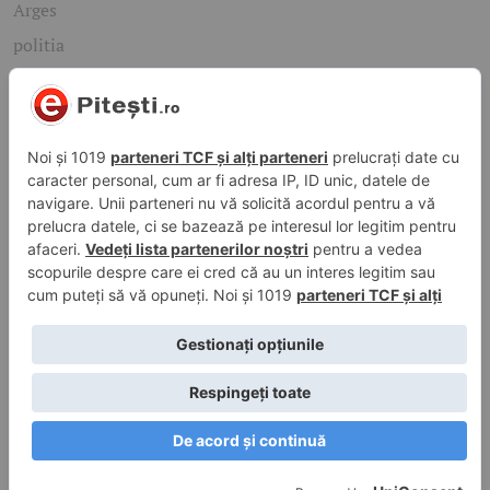
Arges
politia
mioveni
Caută rapid știrile care te interesează
Găsește cele mai recente știri, evenimente și subiecte de
interes din orașul tău. Introdu un cuvânt-cheie și descoperă
informațiile de care ai nevoie!
Caută
© 2026 ePitesti.ro | Toate drepturile rezervate. | Site
administrat de
WebFixer.ro