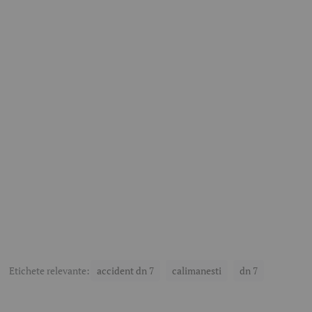
Etichete relevante:
accident dn 7
calimanesti
dn 7