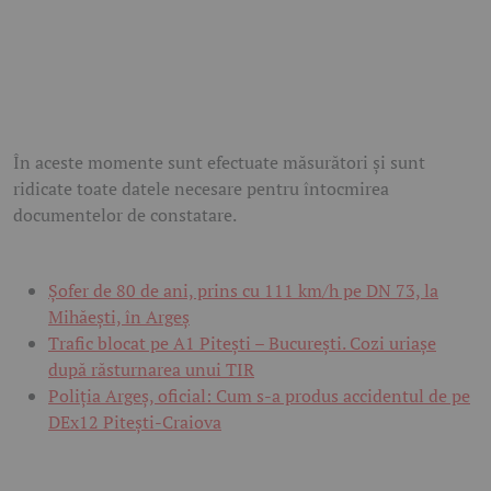
În aceste momente sunt efectuate măsurători și sunt
ridicate toate datele necesare pentru întocmirea
documentelor de constatare.
Șofer de 80 de ani, prins cu 111 km/h pe DN 73, la
Mihăești, în Argeș
Trafic blocat pe A1 Pitești – București. Cozi uriașe
după răsturnarea unui TIR
Poliția Argeș, oficial: Cum s-a produs accidentul de pe
DEx12 Pitești-Craiova