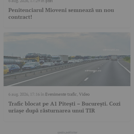
6 aug. 2026, 17:29
în
Știri
Penitenciarul Mioveni semnează un nou
contract!
6 aug. 2026, 17:16
în
Evenimente trafic
,
Video
Trafic blocat pe A1 Pitești – București. Cozi
uriașe după răsturnarea unui TIR