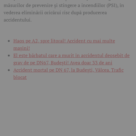
măsurilor de prevenire și stingere a incendiilor (PSI), în
vederea eliminării oricărui risc după producerea
accidentului.
Haos pe A2, spre litoral! Accident cu mai multe
mașini!
El este bărbatul care a murit în accidentul deosebit de
grav de pe DN67, Budești! Avea doar 33 de ani
Accident mortal pe DN 67, la Budești, Vâlcea. Trafic
blocat