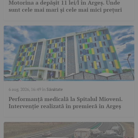
Motorina a depășit 11 lei/l în Argeș. Unde
sunt cele mai mari și cele mai mici prețuri
6 aug. 2026, 16:49
în
Sănătate
Performanță medicală la Spitalul Mioveni.
Intervenție realizată în premieră în Argeș