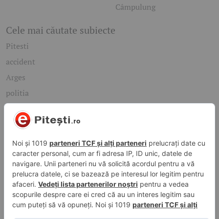
Câmpulung
Cele mai căutate subiecte
Pitesti
accident
Arges
politia
mioveni
Caută rapid știrile care te interesează
Găsește cele mai recente știri, evenimente și subiecte de
interes din orașul tău. Introdu un cuvânt-cheie și descoperă
informațiile de care ai nevoie!
Caută