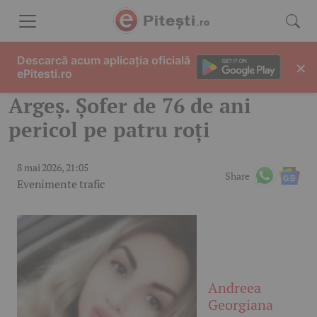
Skip to content
Descarcă acum aplicația oficială
×
ePitesti.ro
Argeș. Șofer de 76 de ani
pericol pe patru roți
8 mai 2026, 21:05
Share
Evenimente trafic
Andreea
Georgiana