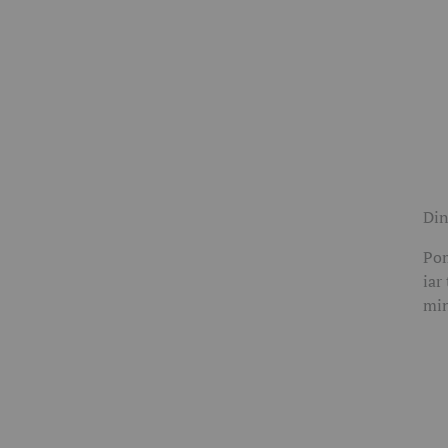
Din
Pom
iar
min