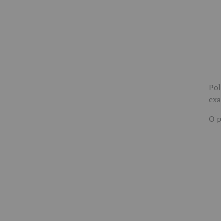
Pol
exa
O p