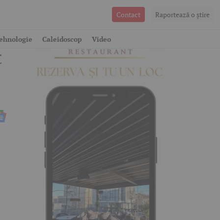
Contact
Raportează o ştire
,
ehnologie
Caleidoscop
Video
t