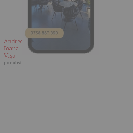
Andreea
Ioana
Vișa
jurnalist