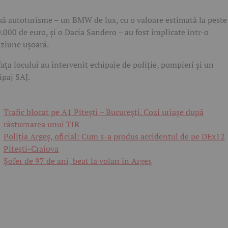
ă autoturisme – un BMW de lux, cu o valoare estimată la peste
.000 de euro, și o Dacia Sandero – au fost implicate într-o
iziune ușoară.
fața locului au intervenit echipaje de poliție, pompieri și un
ipaj SAJ.
Trafic blocat pe A1 Pitești – București. Cozi uriașe după
răsturnarea unui TIR
Poliția Argeș, oficial: Cum s-a produs accidentul de pe DEx12
Pitești-Craiova
Șofer de 97 de ani, beat la volan în Argeș