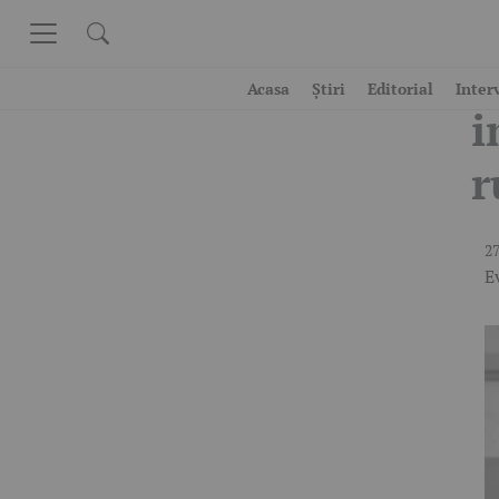
Skip to content
B
Acasa
Știri
Editorial
Inter
i
r
27
E