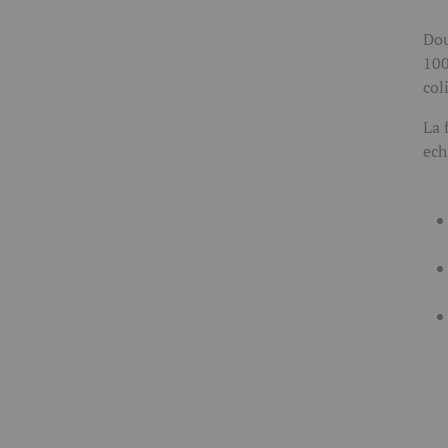
Dou
100
col
La 
ech