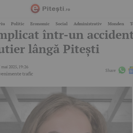
olid BMW de 100.000 €
viu
Politic
Economic
Social
Administrativ
Monden
T
mplicat într-un acciden
utier lângă Pitești
 mai 2025, 19:26
Share
venimente trafic