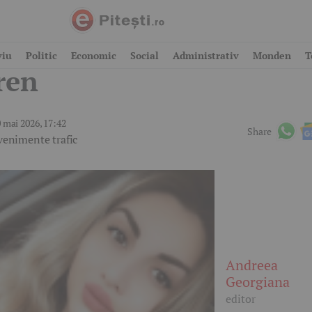
ietoni loviți mortal de
viu
Politic
Economic
Social
Administrativ
Monden
T
ren
 mai 2026, 17:42
Share
venimente trafic
Andreea
Georgiana
editor