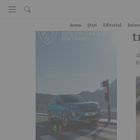
Skip to content
P
Acasa
Știri
Editorial
Inter
t
20
E