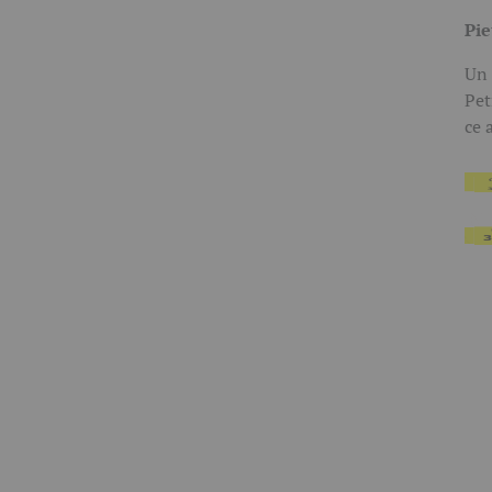
Pie
Un 
Pet
ce 