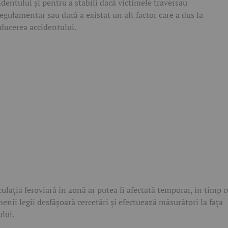
identului și pentru a stabili dacă victimele traversau
egulamentar sau dacă a existat un alt factor care a dus la
ducerea accidentului.
culația feroviară în zonă ar putea fi afectată temporar, în timp c
enii legii desfășoară cercetări și efectuează măsurători la fața
ului.