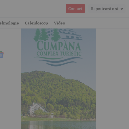
Contact
Raportează o ştire
ehnologie
Caleidoscop
Video