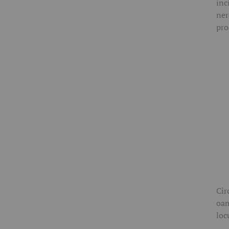
inc
ner
pro
Cir
oam
loc