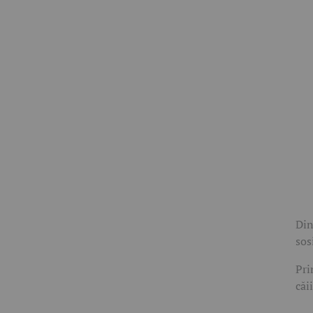
Din
sos
Pri
căi