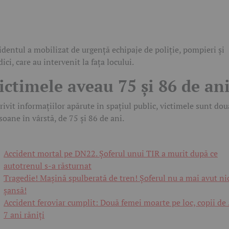
identul a mobilizat de urgență echipaje de poliție, pompieri și
ici, care au intervenit la fața locului.
ictimele aveau 75 și 86 de an
rivit informațiilor apărute în spațiul public, victimele sunt dou
soane în vârstă, de 75 și 86 de ani.
Accident mortal pe DN22. Șoferul unui TIR a murit după ce
autotrenul s-a răsturnat
Tragedie! Mașină spulberată de tren! Șoferul nu a mai avut nic
șansă!
Accident feroviar cumplit: Două femei moarte pe loc, copii de 
7 ani răniți