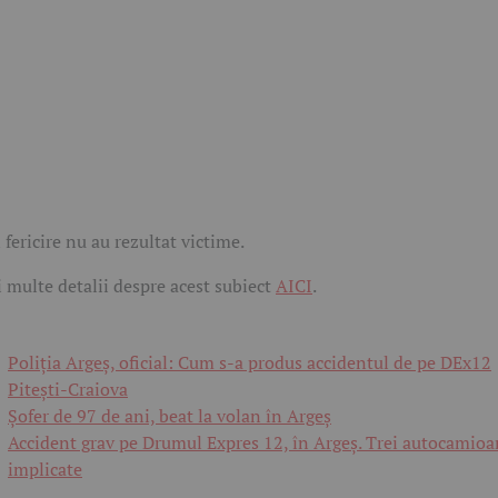
 fericire nu au rezultat victime.
 multe detalii despre acest subiect
AICI
.
Poliția Argeș, oficial: Cum s-a produs accidentul de pe DEx12
Pitești-Craiova
Șofer de 97 de ani, beat la volan în Argeș
Accident grav pe Drumul Expres 12, în Argeș. Trei autocamio
implicate