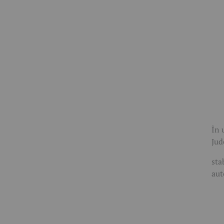
În 
Jud
sta
aut