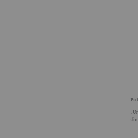
Pol
„Un
din