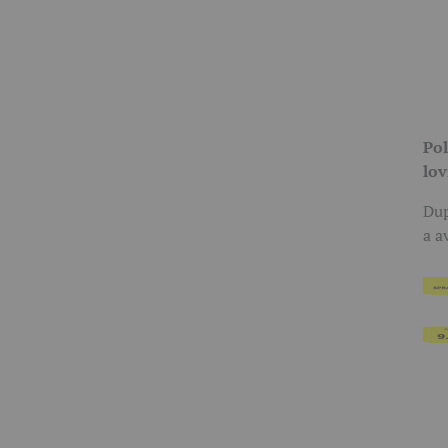
Pol
lov
Dup
a a