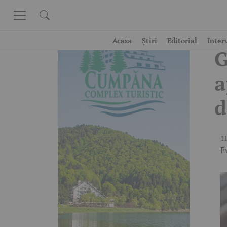
Skip to content
P
Acasa
Știri
Editorial
Inter
G
a
d
11
E