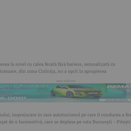
cerea la nivel cu calea ferată fără bariere, semnalizată cu
icatoare, din zona Ciulnița, nu a oprit la apropierea
nului, împrejurare în care autoturismul pe care îl conducea a fo
oșat de o locomotivă, care se deplasa pe ruta București – Pitești