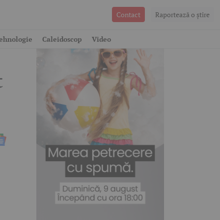
Contact
Raportează o ştire
ehnologie
Caleidoscop
Video
t