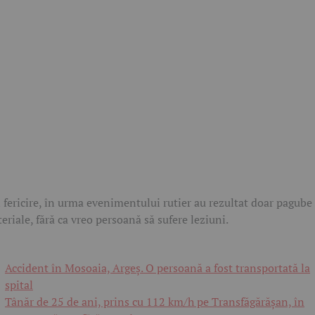
 fericire, în urma evenimentului rutier au rezultat doar pagube
eriale, fără ca vreo persoană să sufere leziuni.
Accident în Mosoaia, Argeș. O persoană a fost transportată la
spital
Tânăr de 25 de ani, prins cu 112 km/h pe Transfăgărășan, în