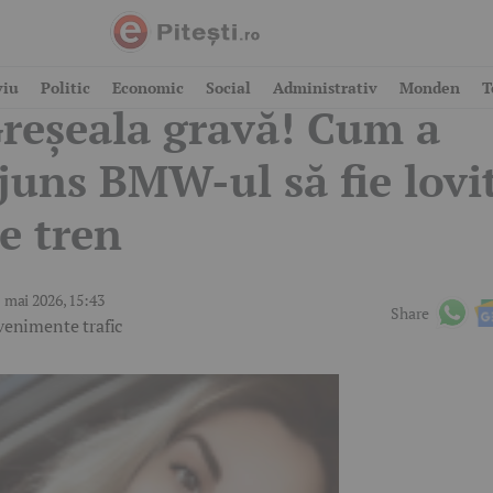
oliția Argeș, oficial:
viu
Politic
Economic
Social
Administrativ
Monden
T
reșeala gravă! Cum a
juns BMW-ul să fie lovi
e tren
 mai 2026, 15:43
Share
venimente trafic