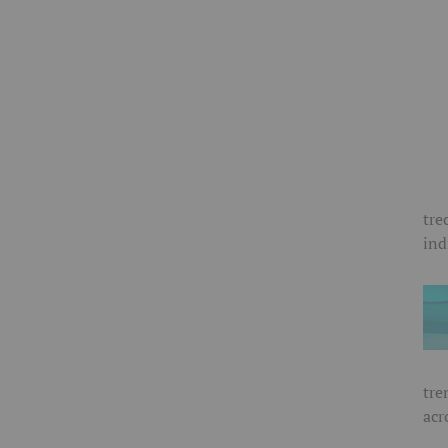
tre
ind
tre
acr