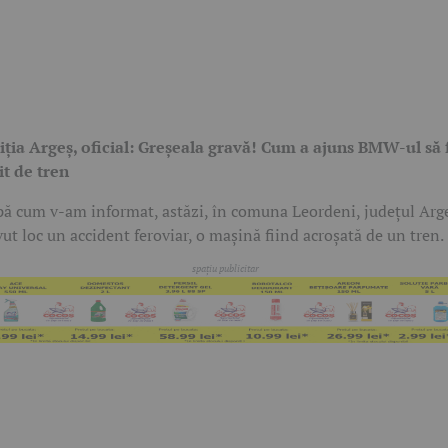
iția Argeș, oficial: Greșeala gravă! Cum a ajuns BMW-ul să 
it de tren
ă cum v-am informat, astăzi, în comuna Leordeni, județul Arg
vut loc un accident feroviar, o mașină fiind acroșată de un tren.