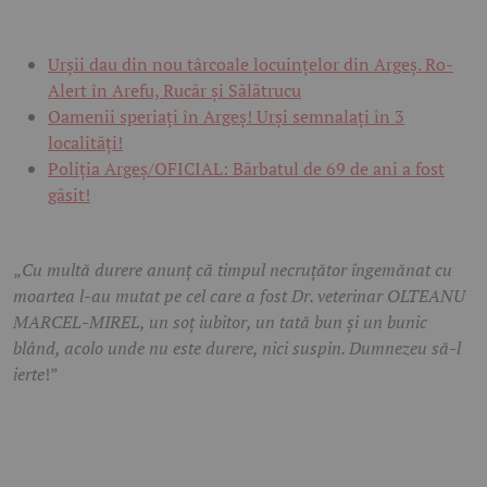
Urșii dau din nou târcoale locuințelor din Argeș. Ro-
Alert în Arefu, Rucăr și Sălătrucu
Oamenii speriați în Argeș! Urși semnalați în 3
localități!
Poliția Argeș/OFICIAL: Bărbatul de 69 de ani a fost
găsit!
„
Cu multă durere anunț că timpul necruțător îngemănat cu
moartea l-au mutat pe cel care a fost Dr. veterinar OLTEANU
MARCEL-MIREL, un soț iubitor, un tată bun și un bunic
blând, acolo unde nu este durere, nici suspin. Dumnezeu să-l
ierte
!”