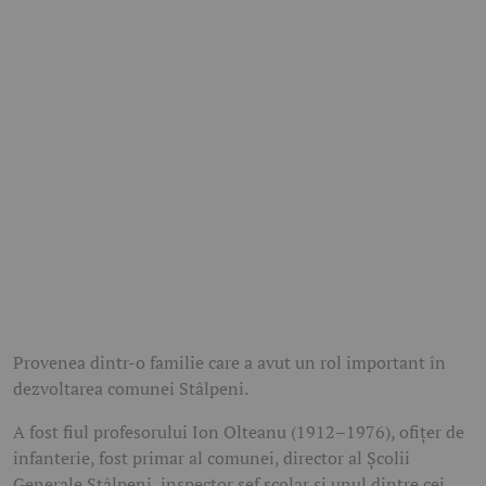
Provenea dintr-o familie care a avut un rol important în
dezvoltarea comunei Stâlpeni.
A fost fiul profesorului Ion Olteanu (1912–1976), ofițer de
infanterie, fost primar al comunei, director al Școlii
Generale Stâlpeni, inspector șef școlar și unul dintre cei