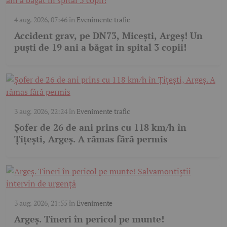
4 aug. 2026, 07:46
în
Evenimente trafic
Accident grav, pe DN73, Micești, Argeș! Un
puști de 19 ani a băgat în spital 3 copii!
3 aug. 2026, 22:24
în
Evenimente trafic
Șofer de 26 de ani prins cu 118 km/h în
Țițești, Argeș. A rămas fără permis
3 aug. 2026, 21:55
în
Evenimente
Argeș. Tineri în pericol pe munte!