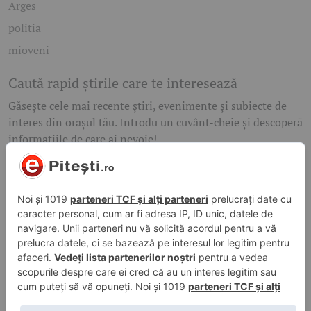
Arges
politia
mioveni
Caută rapid știrile care te interesează
Găsește cele mai recente știri, evenimente și subiecte de
interes din orașul tău. Introdu un cuvânt-cheie și descoperă
informațiile de care ai nevoie!
Caută
© 2026 ePitesti.ro | Toate drepturile rezervate. | Site
administrat de
WebFixer.ro