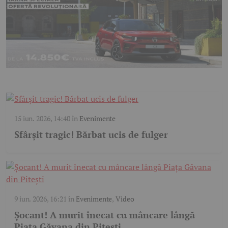
15 iun. 2026, 14:40
în
Evenimente
Sfârșit tragic! Bărbat ucis de fulger
9 iun. 2026, 16:21
în
Evenimente
,
Video
Șocant! A murit înecat cu mâncare lângă
Piața Găvana din Pitești