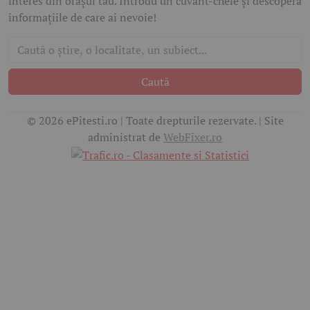
interes din orașul tău. Introdu un cuvânt-cheie și descoperă
informațiile de care ai nevoie!
Caută
© 2026 ePitesti.ro | Toate drepturile rezervate. | Site
administrat de
WebFixer.ro