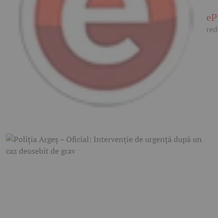
eP
red