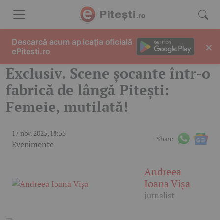
Skip to content
Descarcă acum aplicația oficială
×
ePitesti.ro
Exclusiv. Scene șocante într-o
fabrică de lângă Pitești:
Femeie, mutilată!
17 nov. 2025, 18:55
Share
Evenimente
Andreea
Ioana Vișa
jurnalist