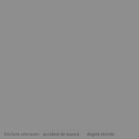
Etichete relevante:
accident de muncă
degete strivite