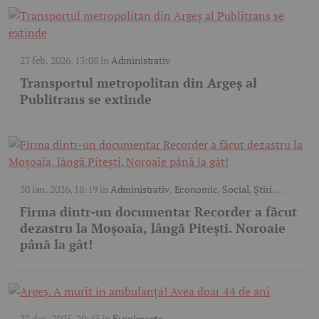
27 feb. 2026, 13:08
în
Administrativ
Transportul metropolitan din Argeș al
Publitrans se extinde
30 ian. 2026, 18:19
în
Administrativ
,
Economic
,
Social
,
Știri
,
Video
Firma dintr-un documentar Recorder a făcut
dezastru la Moșoaia, lângă Pitești. Noroaie
până la gât!
27 dec. 2025, 20:43
în
Evenimente