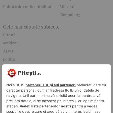
Politică de confidențialitate
Mioveni
Câmpulung
Cele mai căutate subiecte
Pitesti
accident
Arges
politia
mioveni
Caută rapid știrile care te interesează
Găsește cele mai recente știri, evenimente și subiecte de
interes din orașul tău. Introdu un cuvânt-cheie și descoperă
informațiile de care ai nevoie!