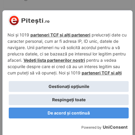
4 aug. 2026, 20:49
în
Evenimente trafic
Tânăr de 25 de ani, prins cu 112 km/h pe
Transfăgărășan, în Argeș. A rămas fără
permis