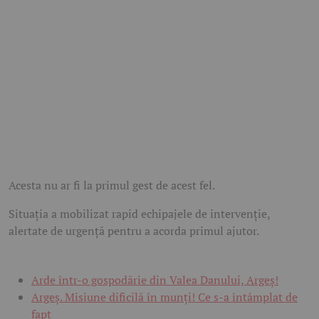
Acesta nu ar fi la primul gest de acest fel.
Situația a mobilizat rapid echipajele de intervenție,
alertate de urgență pentru a acorda primul ajutor.
Arde într-o gospodărie din Valea Danului, Argeș!
Argeș. Misiune dificilă în munți! Ce s-a întâmplat de
fapt