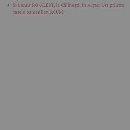
S-a emis RO-ALERT, la Călinești, în Argeș! Urs printre
casele oamenilor, ACUM!