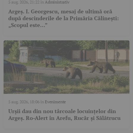
5 aug. 2026, 21:22
în
Administrativ
Argeș. I. Georgescu, mesaj de ultimă oră
după descinderile de la Primăria Călinești:
„Scopul este…”
5 aug. 2026, 18:06
în
Evenimente
Urșii dau din nou târcoale locuințelor din
Argeș. Ro-Alert în Arefu, Rucăr și Sălătrucu