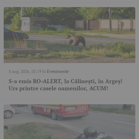
8 aug. 2026, 18:19
în
Evenimente
S-a emis RO-ALERT, la Călinești, în Argeș!
Urs printre casele oamenilor, ACUM!