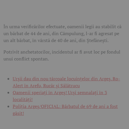
În urma verificărilor efectuate, oamenii legii au stabilit că
un bărbat de 44 de ani, din Câmpulung, l-ar fi agresat pe
un alt bărbat, în vârstă de 40 de ani, din Ștefănești.
Potrivit anchetatorilor, incidentul ar fi avut loc pe fondul
unui conflict spontan.
Urșii dau din nou târcoale locuințelor din Argeș. Ro-
Alert în Arefu, Rucăr și Sălătrucu
Oamenii speriați în Argeș! Urși semnalați în 3
localități!
Poliția Argeș/OFICIAL: Bărbatul de 69 de ani a fost
găsit!