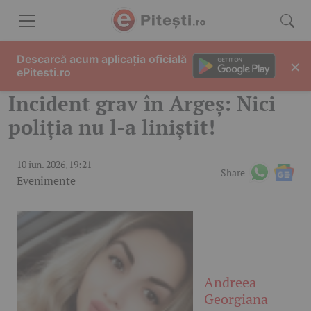
Skip to content
Descarcă acum aplicația oficială
×
ePitesti.ro
Incident grav în Argeș: Nici
poliția nu l-a liniștit!
10 iun. 2026, 19:21
Share
Evenimente
Andreea
Georgiana