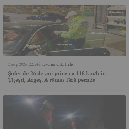
3 aug. 2026, 22:24
în
Evenimente trafic
Șofer de 26 de ani prins cu 118 km/h în
Țițești, Argeș. A rămas fără permis