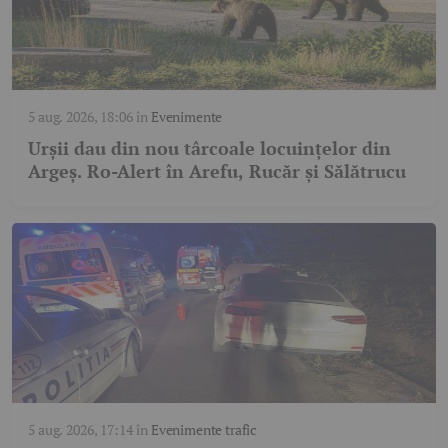
5 aug. 2026, 18:06
în
Evenimente
Urșii dau din nou târcoale locuințelor din
Argeș. Ro-Alert în Arefu, Rucăr și Sălătrucu
5 aug. 2026, 17:14
în
Evenimente trafic