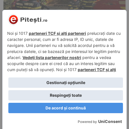
31 iul. 2026, 23:16
în
Evenimente trafic
Poliția Argeș/OFICIAL: Noi detalii despre
accidentul tragic în care a fost implicat
microbuzul cu juniorii lui Dinamo 2
30 iul. 2026, 21:01
în
Evenimente trafic