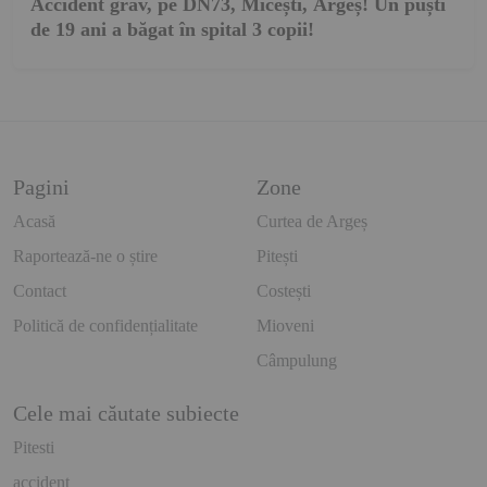
Accident grav, pe DN73, Micești, Argeș! Un puști
de 19 ani a băgat în spital 3 copii!
Pagini
Zone
Acasă
Curtea de Argeș
Raportează-ne o știre
Pitești
Contact
Costești
Politică de confidențialitate
Mioveni
Câmpulung
Cele mai căutate subiecte
Pitesti
accident