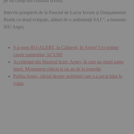
pe un câmp din comuna Izvoru.
Intervin pompierii de la Punctul de Lucru Izvoru și Detașamentul
Bradu cu două echipaje, alături de o ambulanță SAJ.”, a transmis
ISU Argeș.
S-a emis RO-ALERT, la Călinești, în Argeș! Urs printre
casele oamenilor, ACUM!
Accidentul din Masivul Iezer, Argeș, în care au murit patru
tineri. Monument ridicat la un an de la tragedie
Poliția Argeș, oficial despre polițistul care s-a urcat băut la
volan