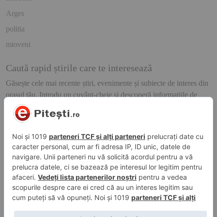
Arges
politia
mioveni
Caută rapid știrile care te interesează
Găsește cele mai recente știri, evenimente și subiecte de interes din
orașul tău. Introdu un cuvânt-cheie și descoperă informațiile de
care ai nevoie!
Caută
© 2026 ePitesti.ro | Toate drepturile rezervate. | Site administrat de
WebFixer.ro