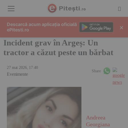
Skip to content
Descarcă acum aplicația oficială
×
ePitesti.ro
Incident grav în Argeș: Un
tractor a căzut peste un bărbat
27 mai 2026, 17:40
Share
Evenimente
Andreea
Georgiana