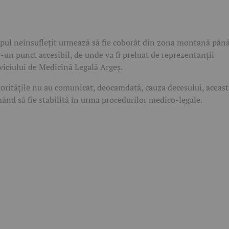
pul neînsuflețit urmează să fie coborât din zona montană pân
r-un punct accesibil, de unde va fi preluat de reprezentanții
viciului de Medicină Legală Argeș.
oritățile nu au comunicat, deocamdată, cauza decesului, aceast
ând să fie stabilită în urma procedurilor medico-legale.