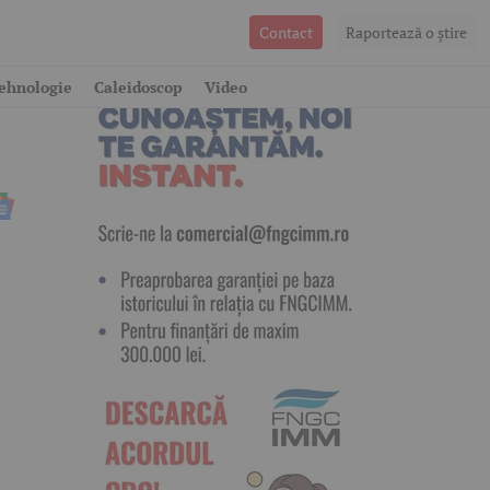
Contact
Raportează o ştire
an
ehnologie
Caleidoscop
Video