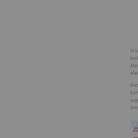
O i
înc
Mas
ale
Pot
Sal
urg
ave