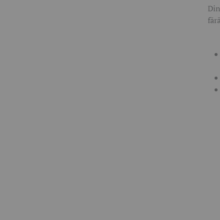
Din
făr