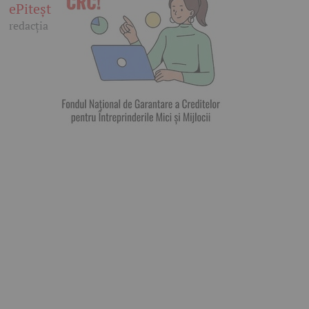
ePitești
redacția