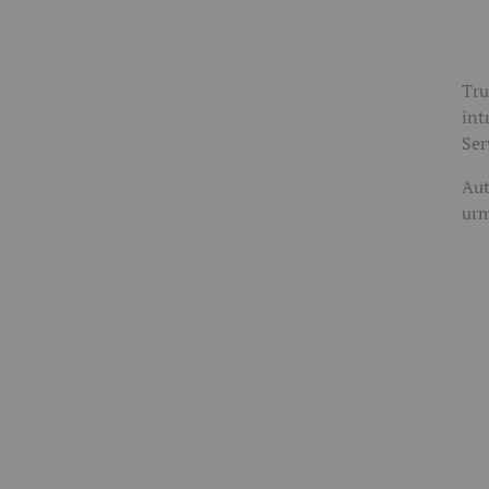
Tru
înt
Ser
Aut
urm