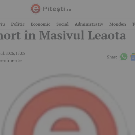
ragedie în Argeș! Ciob
viu
Politic
Economic
Social
Administrativ
Monden
T
ort în Masivul Leaota
iul. 2026, 15:08
Share
venimente