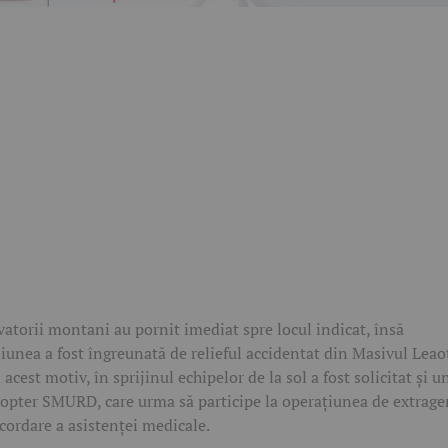
vatorii montani au pornit imediat spre locul indicat, însă
iunea a fost îngreunată de relieful accidentat din Masivul Leao
 acest motiv, în sprijinul echipelor de la sol a fost solicitat și u
copter SMURD, care urma să participe la operațiunea de extrage
acordare a asistenței medicale.