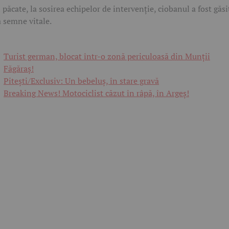
 păcate, la sosirea echipelor de intervenție, ciobanul a fost găsi
ă semne vitale.
Turist german, blocat într-o zonă periculoasă din Munții
Făgăraș!
Pitești/Exclusiv: Un bebeluș, în stare gravă
Breaking News! Motociclist căzut în râpă, în Argeș!