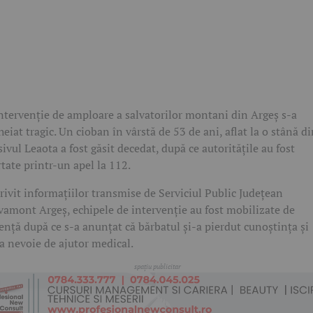
ntervenție de amploare a salvatorilor montani din Argeș s-a
heiat tragic. Un cioban în vârstă de 53 de ani, aflat la o stână d
ivul Leaota a fost găsit decedat, după ce autoritățile au fost
rtate printr-un apel la 112.
rivit informațiilor transmise de Serviciul Public Județean
vamont Argeș, echipele de intervenție au fost mobilizate de
ență după ce s-a anunțat că bărbatul și-a pierdut cunoștința și
a nevoie de ajutor medical.