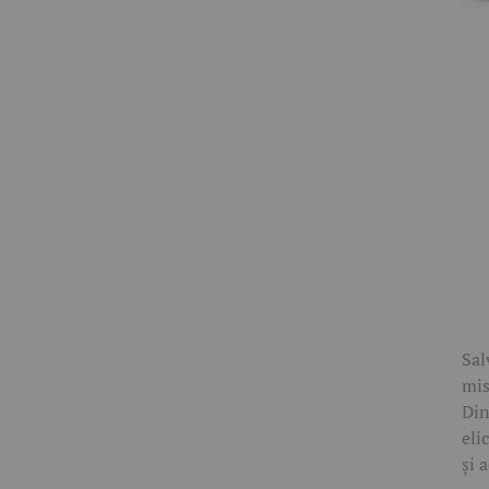
Sal
mis
Din
eli
și 