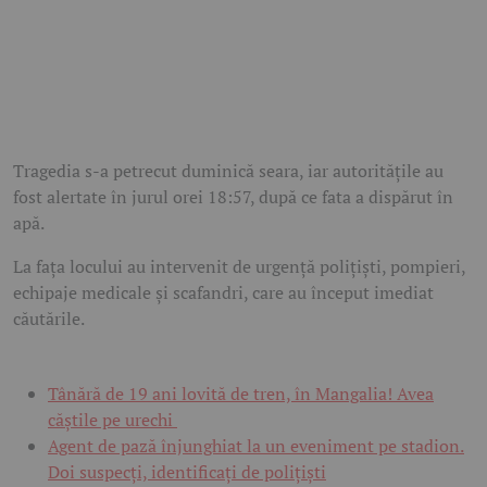
Tragedia s-a petrecut duminică seara, iar autoritățile au
fost alertate în jurul orei 18:57, după ce fata a dispărut în
apă.
La fața locului au intervenit de urgență polițiști, pompieri,
echipaje medicale și scafandri, care au început imediat
căutările.
Tânără de 19 ani lovită de tren, în Mangalia! Avea
căștile pe urechi
Agent de pază înjunghiat la un eveniment pe stadion.
Doi suspecți, identificați de polițiști