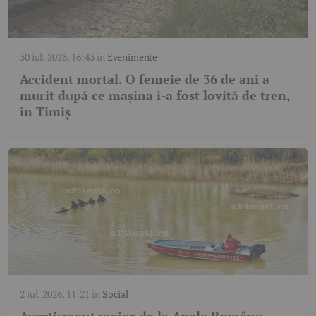
30 iul. 2026, 16:43
în
Evenimente
Accident mortal. O femeie de 36 de ani a
murit după ce mașina i-a fost lovită de tren,
în Timiș
2 iul. 2026, 11:21
în
Social
Avertisment major de la Apele Române