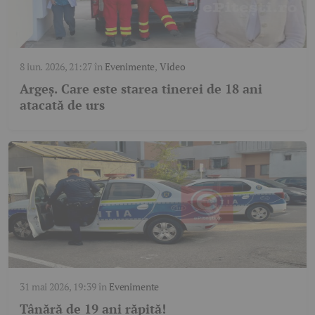
8 iun. 2026, 21:27
în
Evenimente
,
Video
Argeș. Care este starea tinerei de 18 ani
atacată de urs
31 mai 2026, 19:39
în
Evenimente
Tânără de 19 ani răpită!