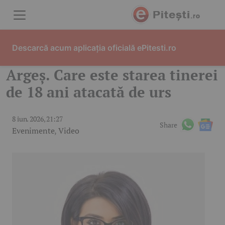
Skip to content
Descarcă acum aplicația oficială ePitesti.ro
Argeș. Care este starea tinerei
de 18 ani atacată de urs
8 iun. 2026, 21:27
Share
Evenimente
,
Video