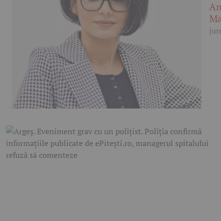
An
Ma
jur