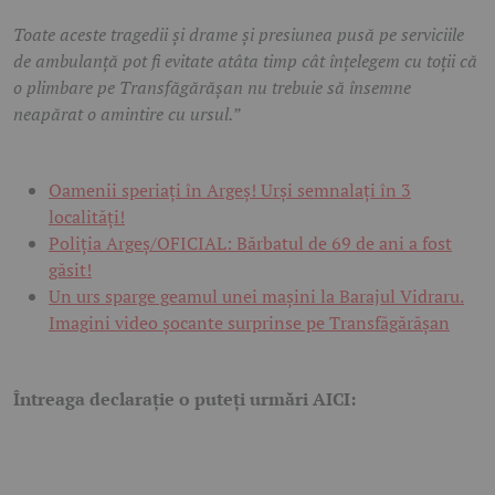
Toate aceste tragedii și drame și presiunea pusă pe serviciile
de ambulanță pot fi evitate atâta timp cât înțelegem cu toții că
o plimbare pe Transfăgărășan nu trebuie să însemne
neapărat o amintire cu ursul.”
Oamenii speriați în Argeș! Urși semnalați în 3
localități!
Poliția Argeș/OFICIAL: Bărbatul de 69 de ani a fost
găsit!
Un urs sparge geamul unei mașini la Barajul Vidraru.
Imagini video șocante surprinse pe Transfăgărășan
Întreaga declarație o puteți urmări AICI: