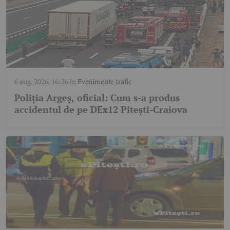
6 aug. 2026, 16:26
în
Evenimente trafic
Poliția Argeș, oficial: Cum s-a produs
accidentul de pe DEx12 Pitești-Craiova