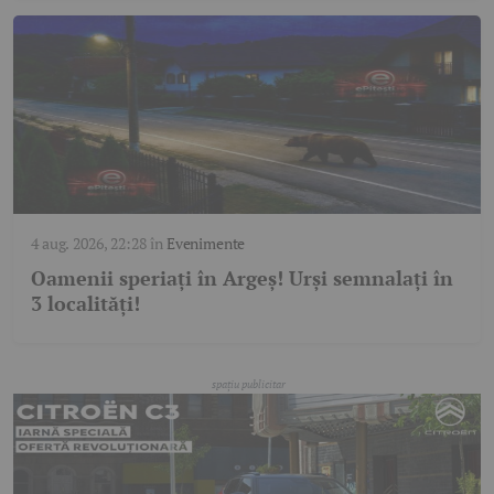
4 aug. 2026, 22:28
în
Evenimente
Oamenii speriați în Argeș! Urși semnalați în
3 localități!