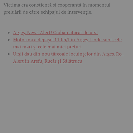
Victima era conștientă și cooperantă în momentul
preluării de către echipajul de intervenție.
Argeş. News Alert! Cioban atacat de urs!
Motorina a depășit 11 lei/l în Argeș. Unde sunt cele
mai mari și cele mai mici prețuri
Urșii dau din nou târcoale locuințelor din Argeș. Ro-
Alert în Arefu, Rucăr și Sălătrucu