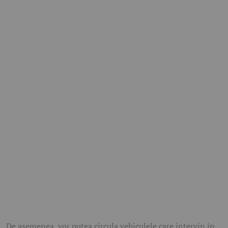
De asemenea, vor putea circula vehiculele care intervin în