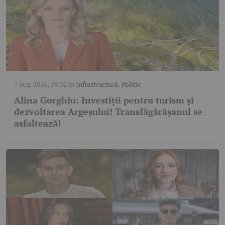
7 aug. 2026, 19:32
în
Infrastructură
,
Politic
Alina Gorghiu: Investiții pentru turism și
dezvoltarea Argeșului! Transfăgărășanul se
asfaltează!