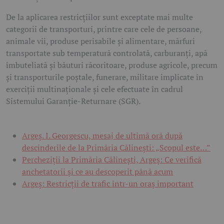
De la aplicarea restricțiilor sunt exceptate mai multe
categorii de transporturi, printre care cele de persoane,
animale vii, produse perisabile și alimentare, mărfuri
transportate sub temperatură controlată, carburanți, apă
îmbuteliată și băuturi răcoritoare, produse agricole, precum
și transporturile poștale, funerare, militare implicate în
exerciții multinaționale și cele efectuate în cadrul
Sistemului Garanție-Returnare (SGR).
Argeș. I. Georgescu, mesaj de ultimă oră după
descinderile de la Primăria Călinești: „Scopul este…”
Percheziții la Primăria Călinești, Argeș: Ce verifică
anchetatorii și ce au descoperit până acum
Argeș: Restricții de trafic într-un oraș important