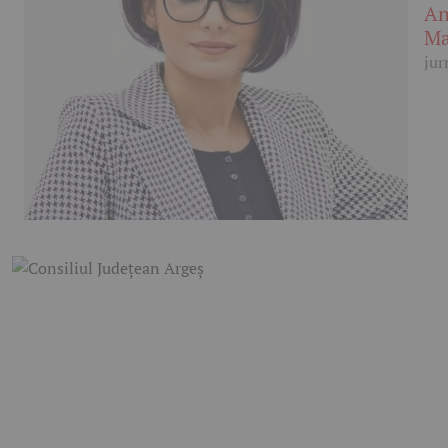
An
Ma
jur