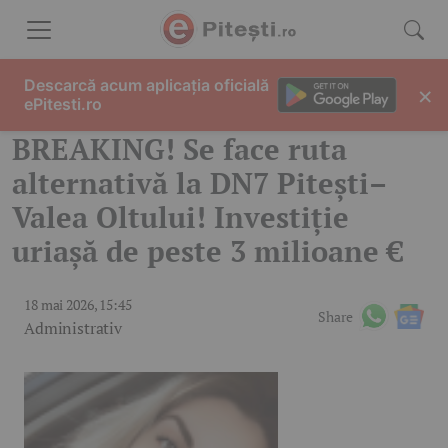
Skip to content
Descarcă acum aplicația oficială
×
ePitesti.ro
BREAKING! Se face ruta
alternativă la DN7 Pitești–
Valea Oltului! Investiție
uriașă de peste 3 milioane €
18 mai 2026, 15:45
Share
Administrativ