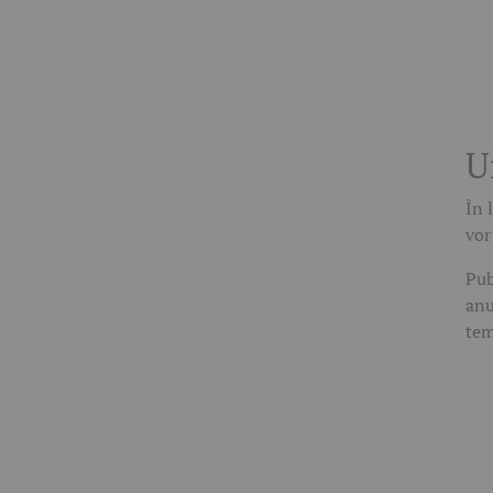
U
În 
vor
Pub
anu
tem