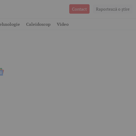
Contact
Raportează o ştire
ehnologie
Caleidoscop
Video