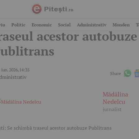
itești: Se schimbă
viu
Politic
Economic
Social
Administrativ
Monden
T
raseul acestor autobuze
ublitrans
 iun. 2026, 14:35
Share
dministrativ
Mădălina
Nedelcu
jurnalist