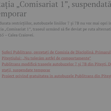
tația „Comisariat 1”, suspendat
emporar
durata restricțiilor, autobuzele liniilor 7 și 7B nu vor mai opri î
ția „Comisariat 1”, traseul urmând să fie deviat pe ruta alternat
5 – Calea Craiovei.
Șoferi Publitrans, cercetați de Comisia de Disciplină. Primarul
Piteștiului: „Nu tolerăm astfel de comportamente”
Publitrans modifică traseele autobuzelor 7 și 7B din Pitești. 
stații, suspendate temporar
Proiect privind gratuitatea în autobuzele Publitrans din Piteșt