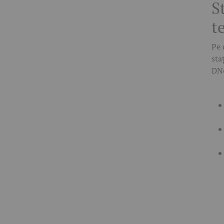
S
t
Pe 
sta
DN6