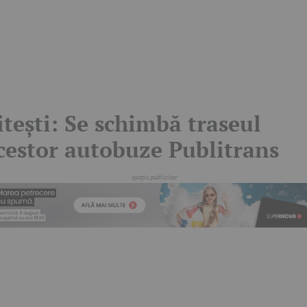
itești: Se schimbă traseul
cestor autobuze Publitrans