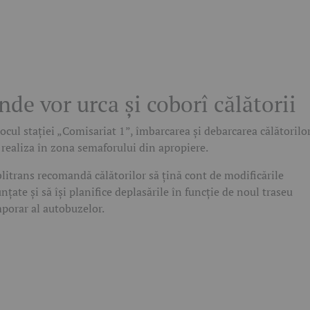
nde vor urca și coborî călătorii
locul stației „Comisariat 1”, îmbarcarea și debarcarea călătorilo
 realiza în zona semaforului din apropiere.
litrans recomandă călătorilor să țină cont de modificările
nțate și să își planifice deplasările în funcție de noul traseu
porar al autobuzelor.