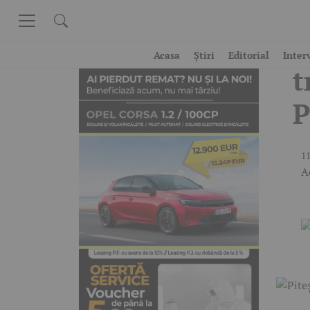
Skip to content
P
Acasa
Știri
Editorial
Inter
t
P
11
A