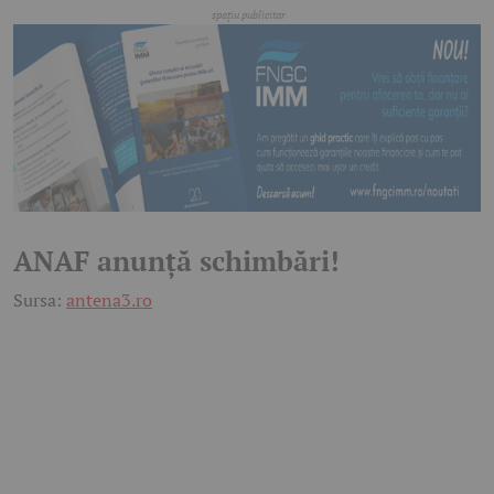
ANAF anunță schimbări!
Sursa:
antena3.ro