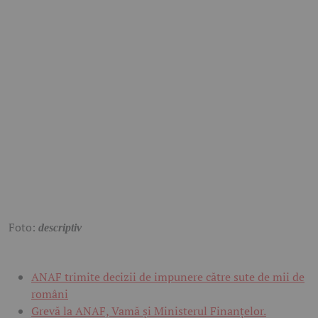
Foto:
descriptiv
ANAF trimite decizii de impunere către sute de mii de
români
Grevă la ANAF, Vamă și Ministerul Finanțelor.