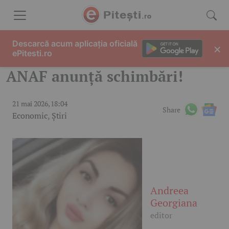
Skip to content
Descarcă acum aplicația oficială
×
ePitesti.ro
ANAF anunță schimbări!
21 mai 2026, 18:04
Share
Economic
,
Știri
Andreea
Georgiana
editor