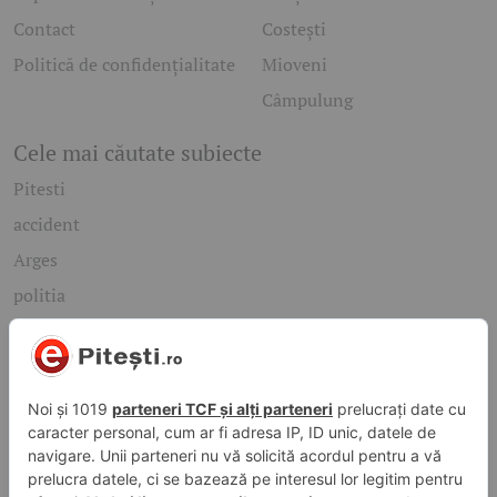
Contact
Costești
Politică de confidențialitate
Mioveni
Câmpulung
Cele mai căutate subiecte
Pitesti
accident
Arges
politia
mioveni
Caută rapid știrile care te interesează
Găsește cele mai recente știri, evenimente și subiecte de
interes din orașul tău. Introdu un cuvânt-cheie și descoperă
informațiile de care ai nevoie!