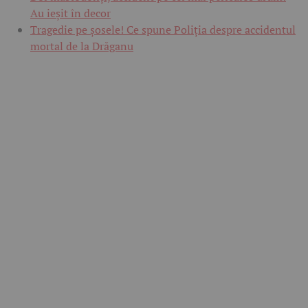
Au ieșit în decor
Tragedie pe șosele! Ce spune Poliția despre accidentul
mortal de la Drăganu