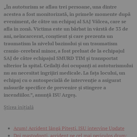
„În autoturism se aflau trei persoane, una dintre
acestea a fost monitorizată, în primele momente după
eveniment, de către un echipaj al SAJ Vâlcea, care se
afla în zonă. Victima este un bărbat în vârstă de 33 de
ani, neîncarcerat, conștient și care prezenta un
traumatism la nivelul bazinului și un traumatism
cranio-cerebral minor, a fost preluat de la echipajul
SAJ de către echipajul SMURD TIM și transportat
ulterior la spital. Ceilalți doi ocupanți ai autoturismului
nu au necesitat îngrijiri medicale. La fața locului, un
echipaj cu o autospecială de intervenție a asigurat
măsurile specifice de prevenire și stingere a
incendiilor.”, anunţă ISU Argeş.
Ştirea iniţială
Acum! Accident lângă Pitești. ISU intervine Update
Doi mastodonți, accident pe cel mai periculos drum: