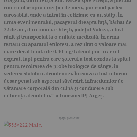
Drăganu, din direcția Rm. Vâlcea spre Pitești, a pierdut
controlul asupra direcției de mers, părăsind partea
carosabilă, unde a intrat în coliziune cu un stâlp. În
urma evenimentului, pasagerul dreapta față, bărbat de
32 de ani, din comuna Orlești, județul Vâlcea, a fost
rănit și transportat la o unitate medicală. În urma
testării cu aparatul etilotest, a rezultat o valoare mai
mare decât limita de 0,40 mg/l alcool pur în aerul
expirat, fapt pentru care șoferul a fost condus la spital
pentru recoltarea de probe biologice de sânge, în
vederea stabilirii alcoolemiei.
În cauză a fost întocmit
dosar penal sub aspectul săvârșirii infracțiunilor de
vătămare corporală din culpă și conducere sub
influența alcoolului.”, a transmis IPJ Argeș.