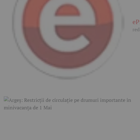
eP
red