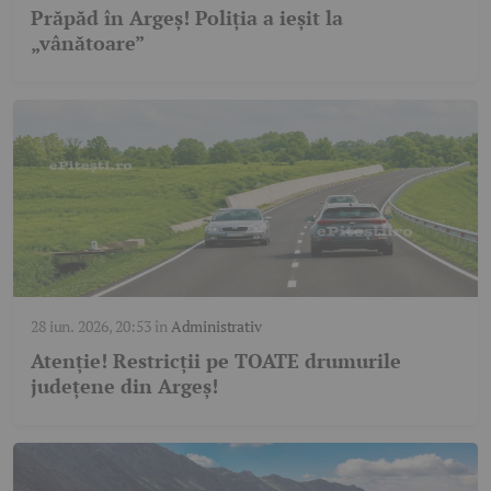
Prăpăd în Argeș! Poliția a ieșit la
„vânătoare”
28 iun. 2026, 20:53
în
Administrativ
Atenție! Restricții pe TOATE drumurile
județene din Argeș!