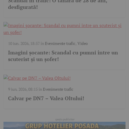
Scandal în trafic! O tânără de 28 de ani,
desfigurată!
10 iun. 2026, 18:57
în
Evenimente trafic
,
Video
Imagini șocante: Scandal cu pumni între un
scuterist și un șofer!
9 iun. 2026, 08:15
în
Evenimente trafic
Calvar pe DN7 – Valea Oltului!