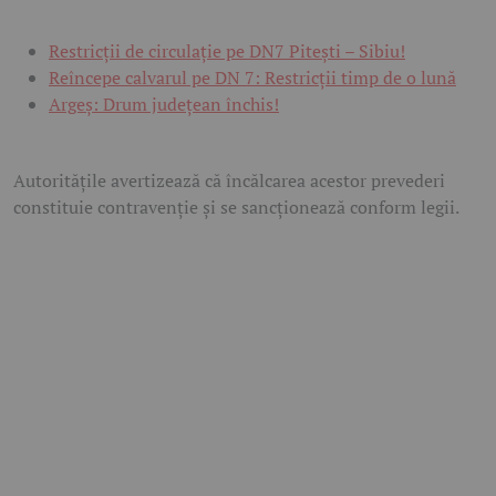
Restricții de circulație pe DN7 Pitești – Sibiu!
Reîncepe calvarul pe DN 7: Restricții timp de o lună
Argeș: Drum județean închis!
Autoritățile avertizează că încălcarea acestor prevederi
constituie contravenție și se sancționează conform legii.