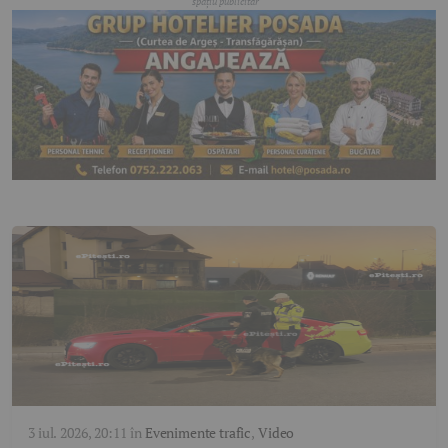
3 iul. 2026, 20:11
în
Evenimente trafic
,
Video