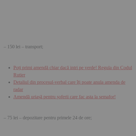
– 150 lei – transport;
Poți primi amendă chiar dacă intri pe verde! Regula din Codul
Rutier
Detaliul din procesul-verbal care îți poate anula amenda de
radar
Amendă uriașă pentru șoferii care fac asta la semafor!
– 75 lei – depozitare pentru primele 24 de ore;