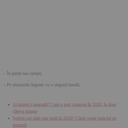
– În pantă sau rampă;
– Pe drumurile înguste cu o singură bandă;
Ai primit o amendă? Cum o poți contesta în 2026, în doar
câteva minute
Șoferii vor plăti mai mult în 2026? Când crește punctul de
amendă