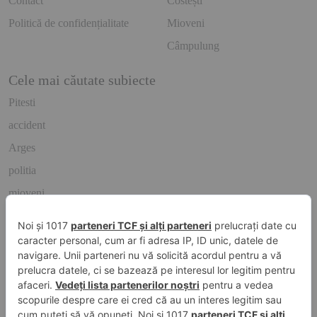
Contact
Costești
Politică de confidențialitate
Mioveni
Câmpulung
Cele mai căutate subiecte
Pitesti
accident
Arges
politia
mioveni
Caută rapid știrile care te interesează
Găsește cele mai recente știri, evenimente și subiecte de interes din
orașul tău. Introdu un cuvânt-cheie și descoperă informațiile de
care ai nevoie!