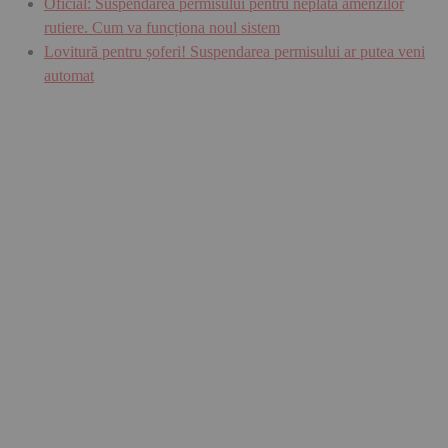
Oficial: Suspendarea permisului pentru neplata amenzilor
rutiere. Cum va funcționa noul sistem
Lovitură pentru șoferi! Suspendarea permisului ar putea veni
automat