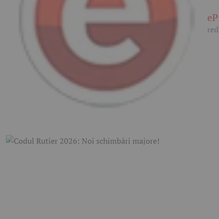
eP
red