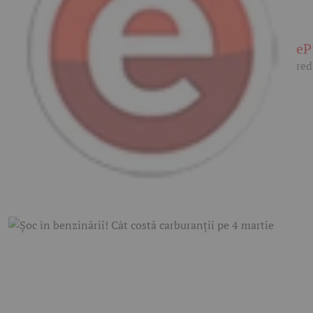
eP
red