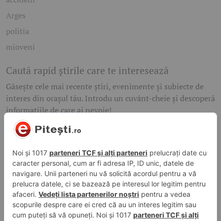
Arges
politia
mioveni
Caută rapid știrile care te interesează
Găsește cele mai recente știri, evenimente și subiecte de
interes din orașul tău. Introdu un cuvânt-cheie și descoperă
informațiile de care ai nevoie!
Caută
© 2026 ePitesti.ro | Toate drepturile rezervate. | Site
administrat de
WebFixer.ro