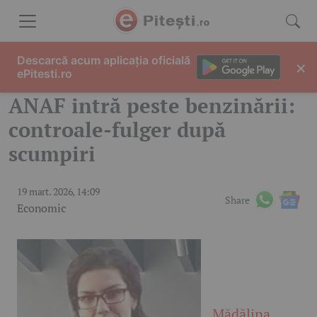
Skip to content
Descarcă acum aplicația oficială
×
ePitesti.ro
ANAF intră peste benzinării:
controale-fulger după
scumpiri
19 mart. 2026, 14:09
Share
Economic
Mădălina