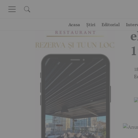
Skip to content
A
Acasa
Știri
Editorial
Inter
e
1
18
E