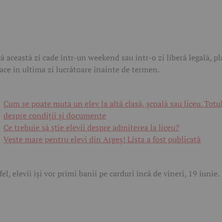
ă această zi cade într-un weekend sau într-o zi liberă legală, pl
face în ultima zi lucrătoare înainte de termen.
Cum se poate muta un elev la altă clasă, școală sau liceu. Totu
despre condiții și documente
Ce trebuie să știe elevii despre admiterea la liceu?
Veste mare pentru elevi din Argeș! Lista a fost publicată
fel, elevii își vor primi banii pe carduri încă de vineri, 19 iunie.