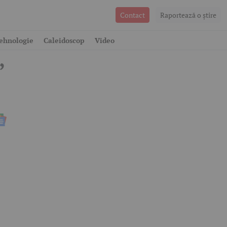
Contact
Raportează o ştire
ehnologie
Caleidoscop
Video
,