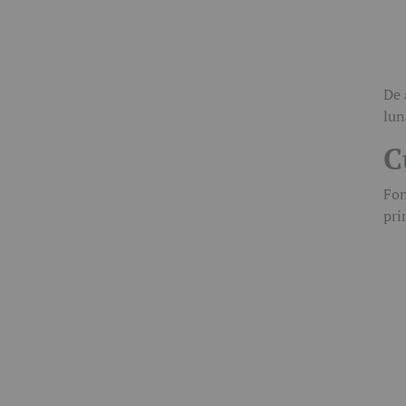
De 
lun
C
Fon
pri