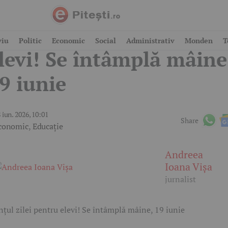
nunțul zilei pentru
viu
Politic
Economic
Social
Administrativ
Monden
T
levi! Se întâmplă mâine
9 iunie
 iun. 2026, 10:01
Share
conomic
,
Educație
Andreea
Ioana Vișa
jurnalist