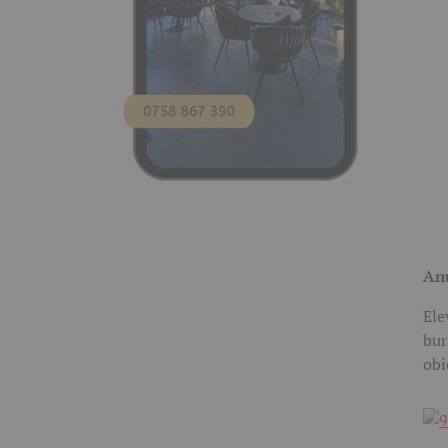
Anu
Ele
bur
obi