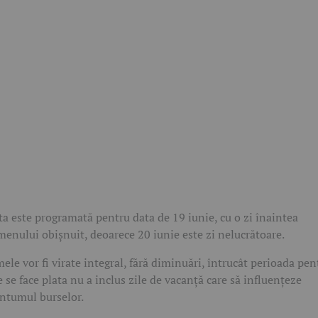
ta este programată pentru data de 19 iunie, cu o zi înaintea
menului obișnuit, deoarece 20 iunie este zi nelucrătoare.
ele vor fi virate integral, fără diminuări, întrucât perioada pen
e se face plata nu a inclus zile de vacanță care să influențeze
ntumul burselor.