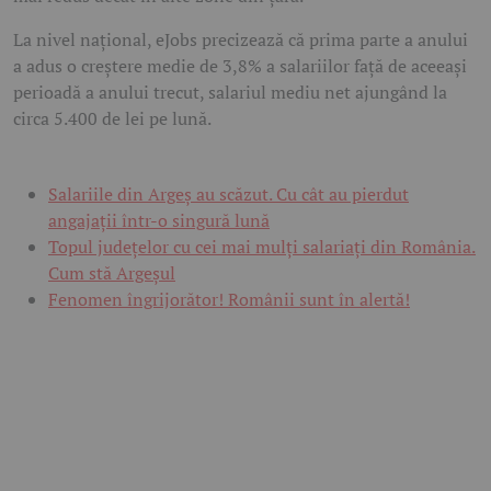
La nivel național, eJobs precizează că prima parte a anului
a adus o creștere medie de 3,8% a salariilor față de aceeași
perioadă a anului trecut, salariul mediu net ajungând la
circa 5.400 de lei pe lună.
Salariile din Argeș au scăzut. Cu cât au pierdut
angajații într-o singură lună
Topul județelor cu cei mai mulți salariați din România.
Cum stă Argeșul
Fenomen îngrijorător! Românii sunt în alertă!