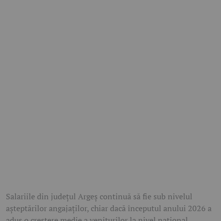
Salariile din județul Argeș continuă să fie sub nivelul
așteptărilor angajaților, chiar dacă începutul anului 2026 a
adus o creștere medie a veniturilor la nivel național.