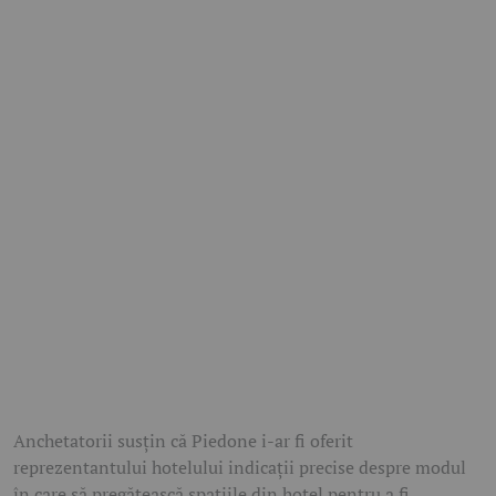
Anchetatorii susțin că Piedone i-ar fi oferit
reprezentantului hotelului indicații precise despre modul
în care să pregătească spațiile din hotel pentru a fi