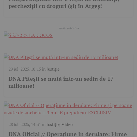
percheziții cu droguri (și) în Argeș!
29 iul. 2025, 10:15
în
Justiție
DNA Pitești se mută într-un sediu de 17
milioane!
28 iul. 2025, 14:31
în
Justiție
,
Video
DNA Oficial // Operațiune în derulare: Firme