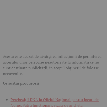
Acesta este acuzat de săvârșirea infracțiunii de permiterea
accesului unor persoane neautorizate la informații ce nu
sunt destinate publicității, în scopul obținerii de foloase
necuvenite.
Ce susțin procurorii
Percheziții DNA la Oficiul Național pentru Jocuri de
Noroc. Patru funcționari, vizați de anchetă