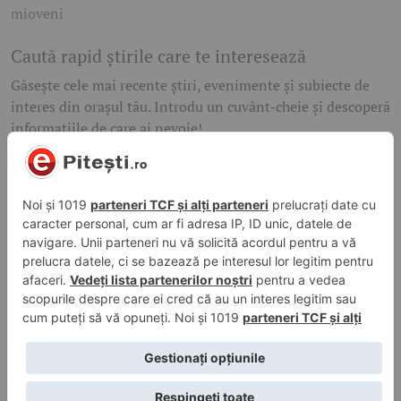
mioveni
Caută rapid știrile care te interesează
Găsește cele mai recente știri, evenimente și subiecte de
interes din orașul tău. Introdu un cuvânt-cheie și descoperă
informațiile de care ai nevoie!
Caută
© 2026 ePitesti.ro | Toate drepturile rezervate. | Site
administrat de
WebFixer.ro