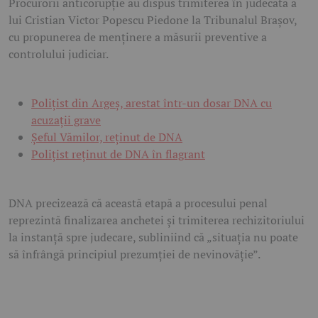
Procurorii anticorupție au dispus trimiterea în judecată a
lui Cristian Victor Popescu Piedone la Tribunalul Brașov,
cu propunerea de menținere a măsurii preventive a
controlului judiciar.
Polițist din Argeș, arestat într-un dosar DNA cu
acuzații grave
Șeful Vămilor, reținut de DNA
Polițist reținut de DNA în flagrant
DNA precizează că această etapă a procesului penal
reprezintă finalizarea anchetei și trimiterea rechizitoriului
la instanță spre judecare, subliniind că „situația nu poate
să înfrângă principiul prezumției de nevinovăție”.