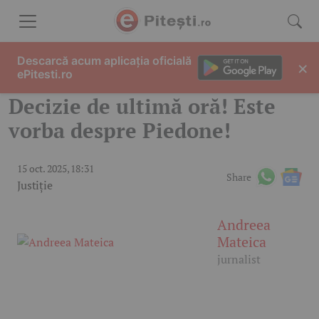
Skip to content
Descarcă acum aplicația oficială
×
ePitesti.ro
Decizie de ultimă oră! Este
vorba despre Piedone!
15 oct. 2025, 18:31
Share
Justiție
Andreea
Mateica
jurnalist