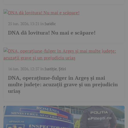
25 iun. 2026, 13:21
în
Juridic
DNA dă lovitura! Nu mai e scăpare!
16 iun. 2026, 12:37
în
Justiție
,
Știri
DNA, operațiune-fulger în Argeș și mai
multe județe: acuzații grave și un prejudiciu
uriaș