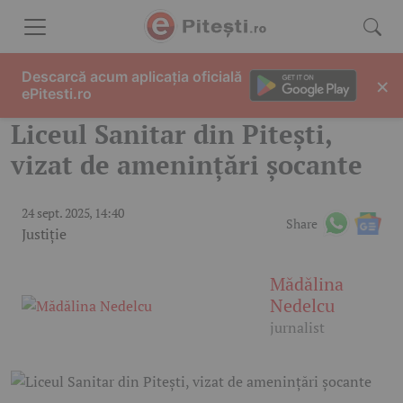
Skip to content
Descarcă acum aplicația oficială
×
ePitesti.ro
Liceul Sanitar din Pitești,
vizat de amenințări șocante
24 sept. 2025, 14:40
Share
Justiție
Mădălina
Nedelcu
jurnalist