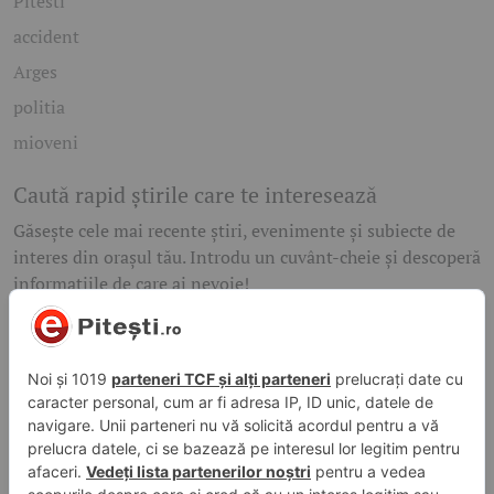
Pitesti
accident
Arges
politia
mioveni
Caută rapid știrile care te interesează
Găsește cele mai recente știri, evenimente și subiecte de
interes din orașul tău. Introdu un cuvânt-cheie și descoperă
informațiile de care ai nevoie!
Caută
© 2026 ePitesti.ro | Toate drepturile rezervate. | Site
administrat de
WebFixer.ro