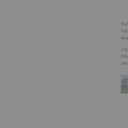
Pol
Vâl
dom
Acț
Pit
par