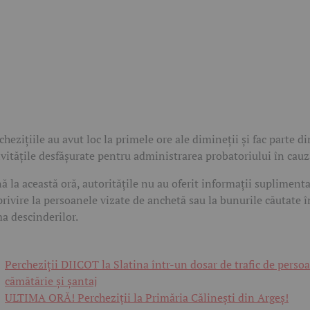
chezițiile au avut loc la primele ore ale dimineții și fac parte di
ivitățile desfășurate pentru administrarea probatoriului în cauz
ă la această oră, autoritățile nu au oferit informații supliment
privire la persoanele vizate de anchetă sau la bunurile căutate î
a descinderilor.
Percheziții DIICOT la Slatina într-un dosar de trafic de perso
cămătărie și șantaj
ULTIMA ORĂ! Percheziții la Primăria Călinești din Argeș!