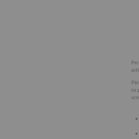
Per
act
Pân
cu 
urm