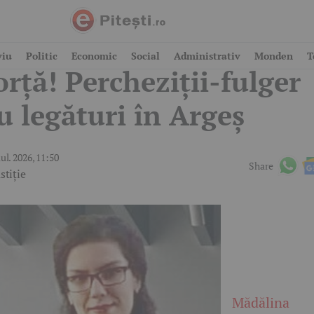
ascații au intrat în
viu
Politic
Economic
Social
Administrativ
Monden
T
orță! Percheziții-fulger
u legături în Argeș
iul. 2026, 11:50
Share
stiție
Mădălina