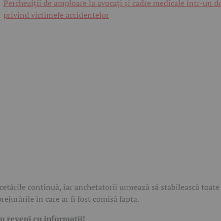
Percheziții de amploare la avocați și cadre medicale într-un d
privind victimele accidentelor
cetările continuă, iar anchetatorii urmează să stabilească toate
rejurările în care ar fi fost comisă fapta.
 reveni cu informații!