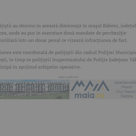
ițiștii au descins în această dimineață în orașul Băbeni, județul
cea, unde au pus în executare două mandate de percheziție
iciliară într-un dosar penal ce vizează infracțiunea de furt.
iunea este coordonată de polițiștii din cadrul Poliției Municipi
ești, în timp ce polițiștii Inspectoratului de Poliție Județean Vâ
ticipă în sprijinul echipelor operative.