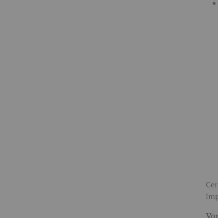
Cer
împ
Vom