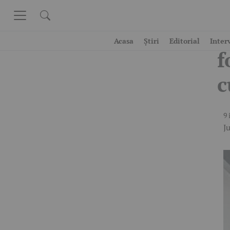
Skip to content
M
Acasa
Știri
Editorial
Inter
f
c
9 
Ju