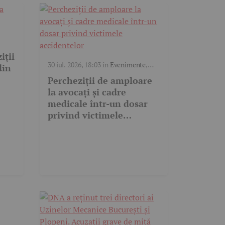
iții
30 iul. 2026, 18:03
în
Evenimente
,
din
Justiție
Percheziții de amploare
la avocați și cadre
medicale într-un dosar
privind victimele
accidentelor