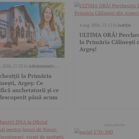
4 aug. 2026, 13:13
în
Justiție
ULTIMA ORĂ! Perchez
la Primăria Călinești 
Argeș!
. 2026, 17:33
în
Administrativ
,
cheziții la Primăria
inești, Argeș: Ce
ifică anchetatorii și ce
descoperit până acum