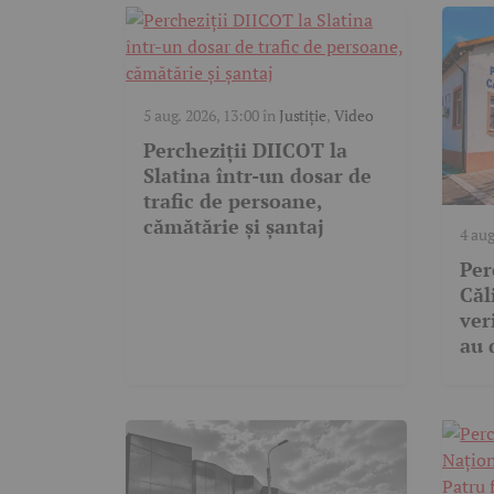
5 aug. 2026, 13:00
în
Justiție
,
Video
Percheziții DIICOT la
Slatina într-un dosar de
trafic de persoane,
cămătărie și șantaj
4 aug
Știri
Per
Căl
ver
au 