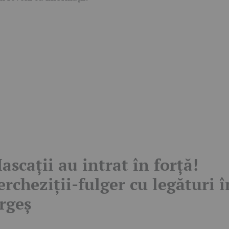
ascații au intrat în forță!
ercheziții-fulger cu legături î
rgeș