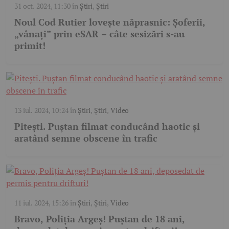
31 oct. 2024, 11:30
în
Știri
,
Știri
Noul Cod Rutier lovește năprasnic: Șoferii,
„vânați” prin eSAR – câte sesizări s-au
primit!
13 iul. 2024, 10:24
în
Știri
,
Știri
,
Video
Pitești. Puștan filmat conducând haotic și
aratând semne obscene în trafic
11 iul. 2024, 15:26
în
Știri
,
Știri
,
Video
Bravo, Poliția Argeș! Puștan de 18 ani,