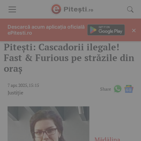
Skip to content
Descarcă acum aplicația oficială
×
ePitesti.ro
Pitești: Cascadorii ilegale!
Fast & Furious pe străzile din
oraș
7 apr. 2025, 15:15
Share
Justiție
Mădălina