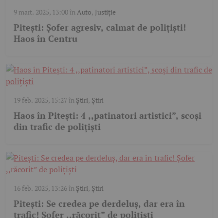
9 mart. 2025, 13:00
în
Auto
,
Justiție
Pitești: Șofer agresiv, calmat de polițiști!
Haos în Centru
19 feb. 2025, 15:27
în
Știri
,
Știri
Haos în Pitești: 4 ,,patinatori artistici”, scoși
din trafic de polițiști
16 feb. 2025, 13:26
în
Știri
,
Știri
Pitești: Se credea pe derdeluș, dar era în
trafic! Șofer ,,răcorit” de polițiști