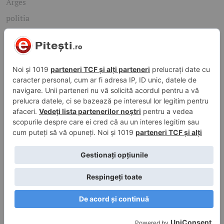
Arges
politia
mioveni
Caută rapid știrile care te interesează
Găsește cele mai recente știri, evenimente și subiecte de
interes din orașul tău. Introdu un cuvânt-cheie și descoperă
informațiile de care ai nevoie!
Caută
© 2026 ePitesti.ro | Toate drepturile rezervate. | Site
administrat de
WebFixer.ro