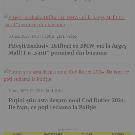
30 ian. 2025, 14:37
în
Știri
,
Știri
,
Video
Pitești/Exclusiv. Drifturi cu BMW-uri la Argeș
Mall! I-a „sărit” permisul din buzunar
1 nov. 2024, 09:25
în
Știri
,
Știri
Puțini știu asta despre noul Cod Rutier 2024:
De fapt, ce poți reclama la Poliție