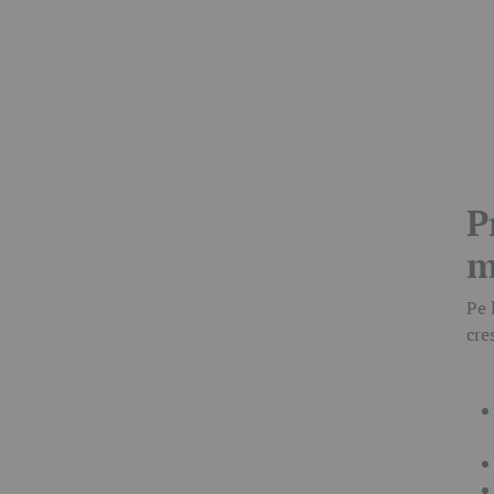
P
m
Pe 
cre