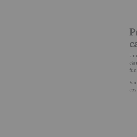
P
c
Unu
câr
fun
Var
cos