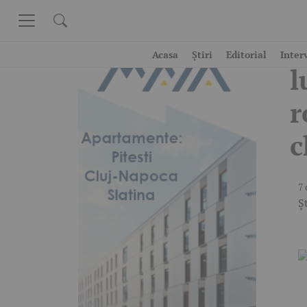
Skip to content
M
Acasa
Știri
Editorial
Inter
l
r
c
7 
Șt