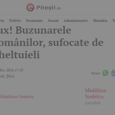
asa de Crăciun devine
viu
Politic
Economic
Social
Administrativ
Monden
T
ux! Buzunarele
omânilor, sufocate de
heltuieli
dec. 2024, 17:43
Share
iri
,
Știri
Mădălina
Nedelcu
jurnalist