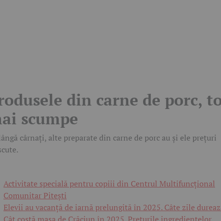
rodusele din carne de porc, t
ai scumpe
lângă cârnați, alte preparate din carne de porc au și ele prețuri
scute.
Activitate specială pentru copiii din Centrul Multifuncțional
Comunitar Pitești
Elevii au vacanță de iarnă prelungită în 2025. Câte zile durea
Cât costă masa de Crăciun în 2025. Prețurile ingredientelor