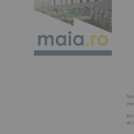
Mas
che
Rom
de 