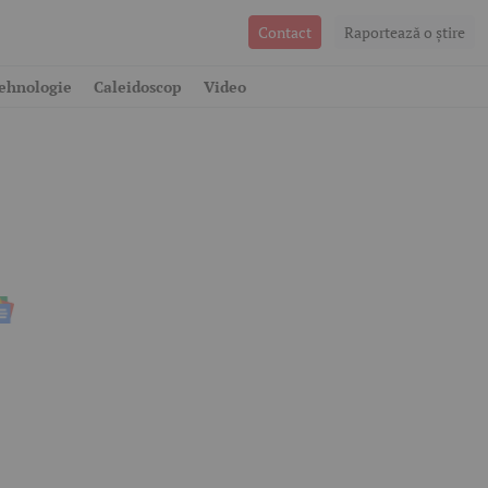
Contact
Raportează o ştire
ehnologie
Caleidoscop
Video