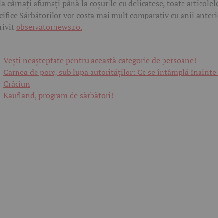
la cârnați afumați până la coșurile cu delicatese, toate articolel
cifice Sărbătorilor vor costa mai mult comparativ cu anii anteri
rivit
observatornews.ro.
Vești neașteptate pentru această categorie de persoane!
Carnea de porc, sub lupa autorităților: Ce se întâmplă înainte
Crăciun
Kaufland, program de sărbători!