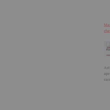
Mas
che
Ast
apr
car