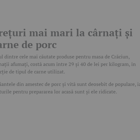
rețuri mai mari la cârnați și
arne de porc
l dintre cele mai căutate produse pentru masa de Crăciun,
nații afumați, costă acum între 29 și 40 de lei per kilogram, în
cție de tipul de carne utilizat.
iantele din amestec de porc și vită sunt deosebit de populare, i
turile pentru prepararea lor acasă sunt și ele ridicate.