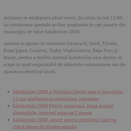
Acțiunea se desfășoară până vineri, 26 iunie, la ora 13:00,
iar containere speciale au fost amplasate în opt puncte din
municipiu, de către Salubritate 2000.
Acestea se găsesc în cartierele Găvana II, Nord, Trivale,
Popa Șapcă, Craiovei, Tudor Vladimirescu, Expo Parc și
Banat, pentru a facilita accesul locuitorilor care doresc să
scape în mod responsabil de obiectele voluminoase sau de
aparatura electrică uzată.
Salubritate 2000 și Primăria Pitești pun în funcțiune
11 noi platforme cu containere îngropate
Salubritate 2000 Pitești angajează. Două posturi
disponibile, înscrieri până pe 3 august
Salubritate 2000, anunț pentru piteșteni: Când se
ridică deșeurile biodegradabile