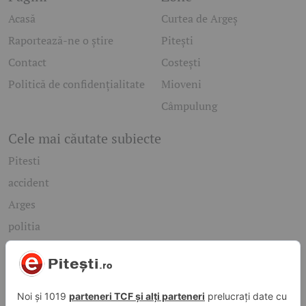
Acasă
Curtea de Argeș
Raportează-ne o știre
Pitești
Contact
Costești
Politică de confidențialitate
Mioveni
Câmpulung
Cele mai căutate subiecte
Pitesti
accident
Arges
politia
mioveni
Caută rapid știrile care te interesează
Găsește cele mai recente știri, evenimente și subiecte de