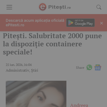
Skip to content
Descarcă acum aplicația oficială
×
ePitesti.ro
Pitești. Salubritate 2000 pune
la dispoziție containere
speciale!
25 iun. 2026, 16:04
Share
Administrativ
,
Știri
Andreea