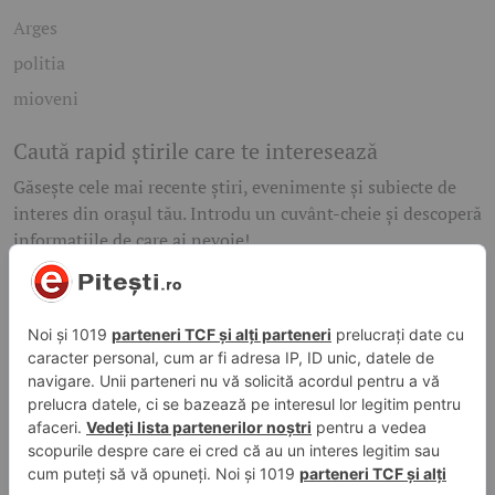
Arges
politia
mioveni
Caută rapid știrile care te interesează
Găsește cele mai recente știri, evenimente și subiecte de
interes din orașul tău. Introdu un cuvânt-cheie și descoperă
informațiile de care ai nevoie!
Caută
© 2026 ePitesti.ro | Toate drepturile rezervate. | Site
administrat de
WebFixer.ro