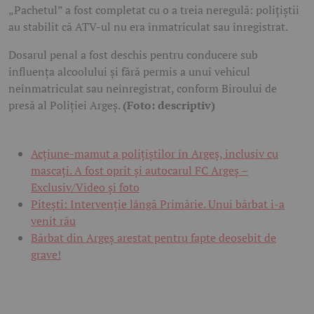
„Pachetul” a fost completat cu o a treia neregulă: poliţiştii
au stabilit că ATV-ul nu era înmatriculat sau înregistrat.
Dosarul penal a fost deschis pentru conducere sub
influența alcoolului și fără permis a unui vehicul
neînmatriculat sau neînregistrat, conform Biroului de
presă al Poliției Argeș.
(Foto: descriptiv)
Acțiune-mamut a polițiștilor în Argeș, inclusiv cu
mascați. A fost oprit și autocarul FC Argeș –
Exclusiv/Video și foto
Pitești: Intervenție lângă Primărie. Unui bărbat i-a
venit rău
Bărbat din Argeș arestat pentru fapte deosebit de
grave!