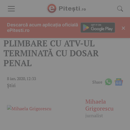
Skip to content
Descarcă acum aplicația oficială
×
ePitesti.ro
PLIMBARE CU ATV-UL
TERMINATĂ CU DOSAR
PENAL
8 ian. 2020, 12:33
Share
Știri
Mihaela
Grigorescu
jurnalist