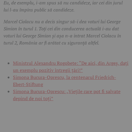
Eu, de exemplu, i-am spus să nu candideze, iar cei din jurul
lui l-au împins public să candideze.
Marcel Ciolacu nu a decis singur să-i dea voturi lui George
Simion în turul 1. Toți cei din conducerea actuală i-au dat
voturi lui George Simion și așa n-a intrat Marcel Ciolacu în
turul 2, România ar fi arătat cu siguranță altfel.
Ministrul Alexandru Rogobete: “De aici, din Argeș, dați
un exemplu pozitiv întregii țări!”
Simona Bucura-Oprescu, la centenarul Friedrich-
Ebert-Stiftung
Simona Bucura-Oprescu: „Viețile care pot fi salvate
depind de noi toți”