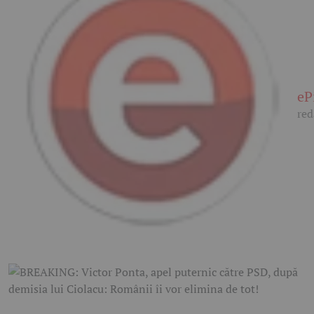
eP
red