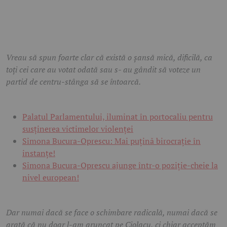
Vreau să spun foarte clar că există o șansă mică, dificilă, ca
toți cei care au votat odată sau s- au gândit să voteze un
partid de centru-stânga să se întoarcă.
Palatul Parlamentului, iluminat în portocaliu pentru
susținerea victimelor violenței
Simona Bucura-Oprescu: Mai puțină birocrație în
instanțe!
Simona Bucura-Oprescu ajunge într-o poziție-cheie la
nivel european!
Dar numai dacă se face o schimbare radicală, numai dacă se
arată că nu doar l-am aruncat pe Ciolacu, ci chiar acceptăm