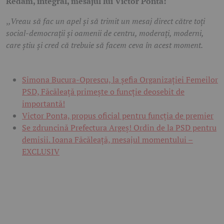
Redăm, integral, mesajul lui Victor Ponta:
,
,Vreau să fac un apel și să trimit un mesaj direct către toți
social-democrații și oamenii de centru, moderați, moderni,
care știu și cred că trebuie să facem ceva în acest moment.
Simona Bucura-Oprescu, la șefia Organizației Femeilor
PSD, Făcăleață primește o funcție deosebit de
importantă!
Victor Ponta, propus oficial pentru funcția de premier
Se zdruncină Prefectura Argeș! Ordin de la PSD pentru
demisii. Ioana Făcăleață, mesajul momentului –
EXCLUSIV