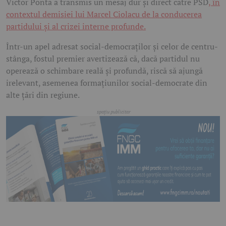
Victor Ponta a transmis un mesaj dur și direct către PSD
, în
contextul demisiei lui Marcel Ciolacu de la conducerea
partidului și al crizei interne profunde.
Într-un apel adresat social-democraților și celor de centru-
stânga, fostul premier avertizează că, dacă partidul nu
operează o schimbare reală și profundă, riscă să ajungă
irelevant, asemenea formațiunilor social-democrate din
alte țări din regiune.