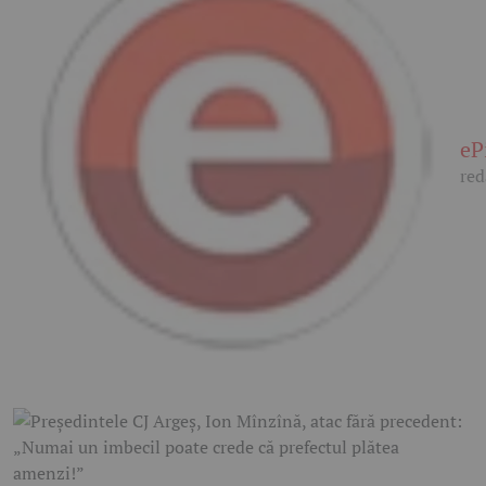
eP
red