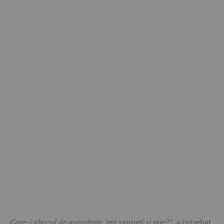
„Care-i abuzul de autoritate, îmi spuneți și mie?”,
a întrebat