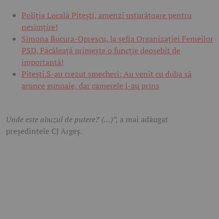
Poliția Locală Pitești, amenzi usturătoare pentru
nesimțire!
Simona Bucura-Oprescu, la șefia Organizației Femeilor
PSD, Făcăleață primește o funcție deosebit de
importantă!
Pitești.S-au crezut șmecheri: Au venit cu duba să
arunce gunoaie, dar camerele i-au prins
Unde este abuzul de putere? (…)”,
a mai adăugat
președintele CJ Argeș.