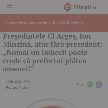
Skip to content
Descarcă acum aplicația oficială ePitesti.ro
Președintele CJ Argeș, Ion
Mînzînă, atac fără precedent:
„Numai un imbecil poate
crede că prefectul plătea
amenzi!”
2 feb. 2026, 19:39
Share
Politic
,
Video