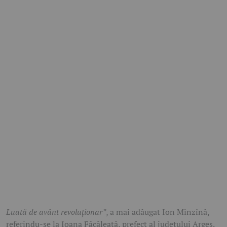
Luată de avânt revoluționar”
, a mai adăugat Ion Mînzînă,
referindu-se la Ioana Făcăleață, prefect al județului Argeș.