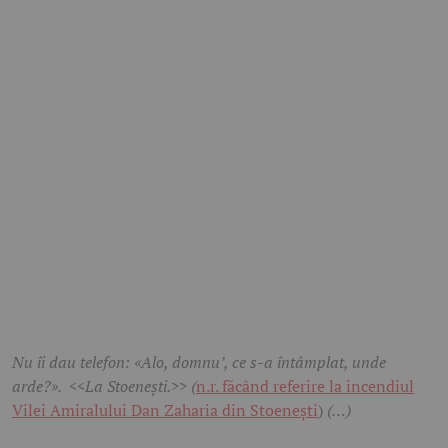
Nu îi dau telefon: «Alo, domnu’, ce s-a întâmplat, unde
arde?». <<La Stoenești.>> (
n.r. făcând referire la incendiul
Vilei Amiralului Dan Zaharia din Stoenești
)
(…)