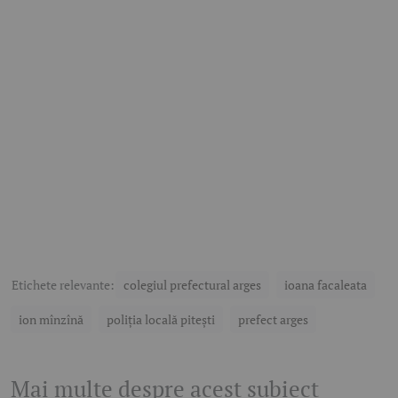
Etichete relevante:
colegiul prefectural arges
ioana facaleata
ion mînzînă
poliția locală pitești
prefect arges
Mai multe despre acest subiect