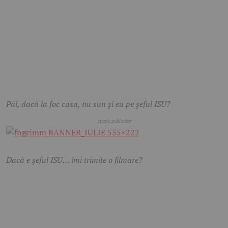
Păi, dacă ia foc casa, nu sun și eu pe șeful ISU?
Dacă e șeful ISU… îmi trimite o filmare?