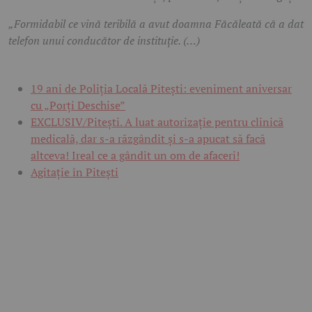
„Formidabil ce vină teribilă a avut doamna Făcăleată că a dat
telefon unui conducător de instituție. (…)
19 ani de Poliția Locală Pitești: eveniment aniversar
cu „Porți Deschise”
EXCLUSIV/Pitești. A luat autorizație pentru clinică
medicală, dar s-a răzgândit și s-a apucat să facă
altceva! Ireal ce a gândit un om de afaceri!
Agitație în Pitești