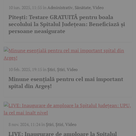
10 iun. 2025, 11:55
în
Administrativ
,
Sănătate
,
Video
Pitești: Testare GRATUITĂ pentru boala
secolului la Spitalul Județean: Beneficiază și
persoane neasigurate
10 feb. 2025, 19:15
în
Știri
,
Știri
,
Video
Minune esențială pentru cel mai important
spital din Argeș!
8 nov. 2024, 11:24
în
Știri
,
Știri
,
Video
LIVE: Inaugurare de amploare la Spitalul