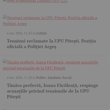
6 ian. 2026, 11:43
în
Justiție
Tensiuni reclamate la UPU Pitești. Poziția
oficială a Poliției Argeș
6 ian. 2026, 11:20
în
Politic
,
Sănătate
,
Social
Tânăra prefectă, Ioana Făcăleață, respinge
acuzațiile privind tensiunile de la UPU
Pitești