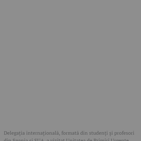
Delegația internațională, formată din studenți și profesori
din Spania și SUA, a vizitat Unitatea de Primiri Urgențe,