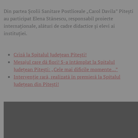
Din partea Școlii Sanitare Postliceale „Carol Davila” Pitești
au participat Elena Stănescu, responsabil proiecte
internaționale, alături de cadre didactice și elevi ai
instituției.
Criză la Spitalul Județean Pitești!
Mesajul care dă fiori! S-a întâmplat la Spitalul
Județean Pitești: „Cele mai dificile momente…”
Intervenție rară, realizată în premieră la Spitalul
Județean din Pitești!