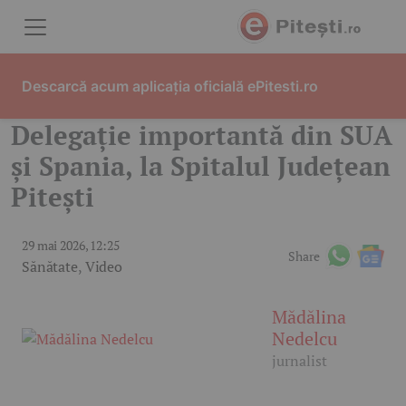
Skip to content
Descarcă acum aplicația oficială ePitesti.ro
Delegație importantă din SUA
și Spania, la Spitalul Județean
Pitești
29 mai 2026, 12:25
Share
Sănătate
,
Video
Mădălina
Nedelcu
jurnalist