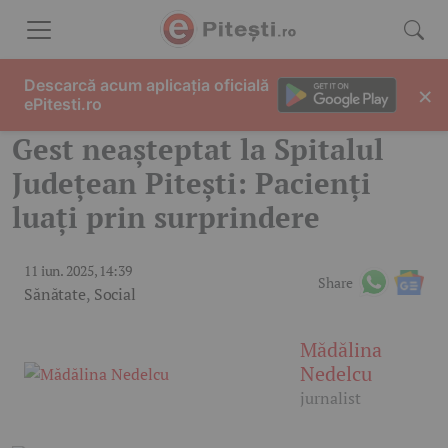
Skip to content
Descarcă acum aplicația oficială
×
ePitesti.ro
Gest neașteptat la Spitalul
Județean Pitești: Pacienți
luați prin surprindere
11 iun. 2025, 14:39
Share
Sănătate
,
Social
Mădălina
Nedelcu
jurnalist