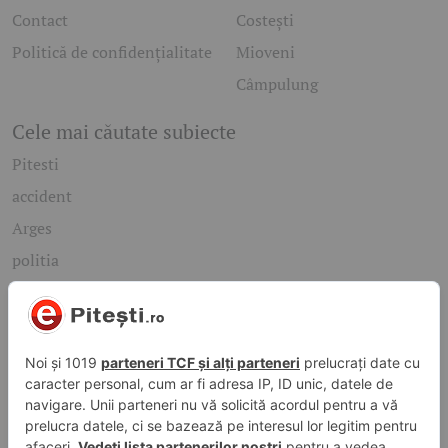
Contact
Costești
Politică de confidențialitate
Mioveni
Câmpulung
Cele mai căutate subiecte
Pitesti
accident
Arges
politia
mioveni
Caută rapid știrile care te interesează
Găsește cele mai recente știri, evenimente și subiecte de
interes din orașul tău. Introdu un cuvânt-cheie și descoperă
informațiile de care ai nevoie!