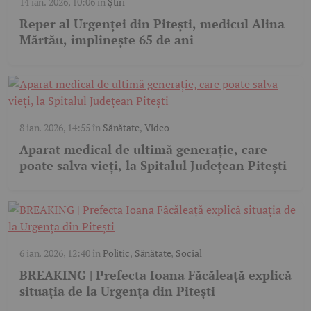
14 ian. 2026, 10:06
în
Știri
Reper al Urgenței din Pitești, medicul Alina
Mărtău, împlinește 65 de ani
8 ian. 2026, 14:55
în
Sănătate
,
Video
Aparat medical de ultimă generație, care
poate salva vieți, la Spitalul Județean Pitești
6 ian. 2026, 12:40
în
Politic
,
Sănătate
,
Social
BREAKING | Prefecta Ioana Făcăleață explică
situația de la Urgența din Pitești