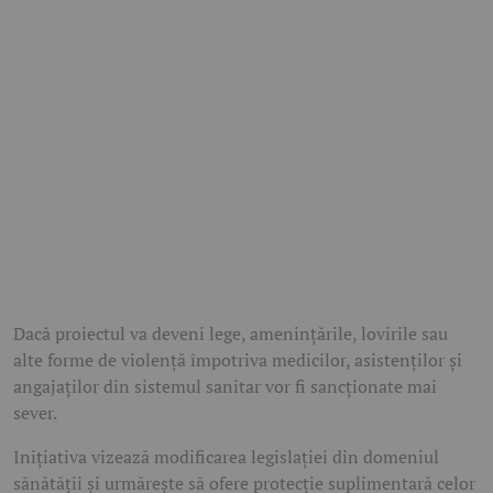
Dacă proiectul va deveni lege, amenințările, lovirile sau
alte forme de violență împotriva medicilor, asistenților și
angajaților din sistemul sanitar vor fi sancționate mai
sever.
Inițiativa vizează modificarea legislației din domeniul
sănătății și urmărește să ofere protecție suplimentară celor