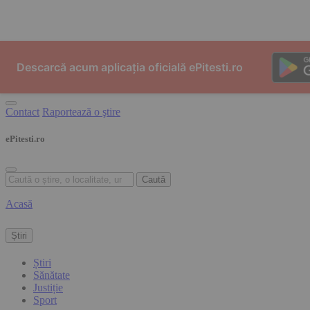
Skip to content
Descarcă acum aplicația oficială ePitesti.ro
Contact
Raportează o ştire
ePitesti.ro
Caută
Acasă
Știri
Știri
Sănătate
Justiție
Sport