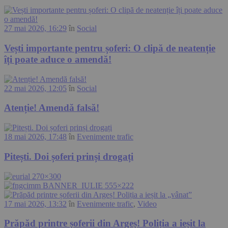
27 mai 2026, 16:29
în
Social
Vești importante pentru șoferi: O clipă de neatenție
îți poate aduce o amendă!
22 mai 2026, 12:05
în
Social
Atenție! Amendă falsă!
18 mai 2026, 17:48
în
Evenimente trafic
Pitești. Doi șoferi prinși drogați
17 mai 2026, 13:32
în
Evenimente trafic
,
Video
Prăpăd printre șoferii din Argeș! Poliția a ieșit la