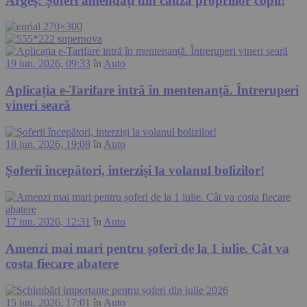
Argeș: Șoferi amendați din cauza propriilor copii!
19 iun. 2026, 09:33
în
Auto
Aplicația e-Tarifare intră în mentenanță. Întreruperi
vineri seară
18 iun. 2026, 19:08
în
Auto
Șoferii începători, interziși la volanul bolizilor!
17 iun. 2026, 12:31
în
Auto
Amenzi mai mari pentru șoferi de la 1 iulie. Cât va
costa fiecare abatere
15 iun. 2026, 17:01
în
Auto