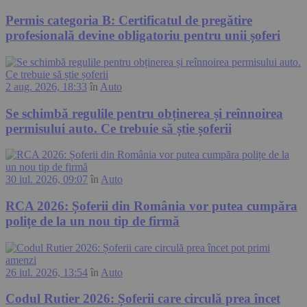
Permis categoria B: Certificatul de pregătire
profesională devine obligatoriu pentru unii șoferi
2 aug. 2026, 18:33
în
Auto
Se schimbă regulile pentru obținerea și reînnoirea
permisului auto. Ce trebuie să știe șoferii
30 iul. 2026, 09:07
în
Auto
RCA 2026: Șoferii din România vor putea cumpăra
polițe de la un nou tip de firmă
26 iul. 2026, 13:54
în
Auto
Codul Rutier 2026: Șoferii care circulă prea încet