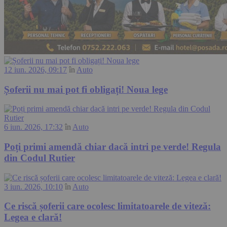
12 iun. 2026, 09:17
în
Auto
Șoferii nu mai pot fi obligați! Noua lege
6 iun. 2026, 17:32
în
Auto
Poți primi amendă chiar dacă intri pe verde! Regula
din Codul Rutier
3 iun. 2026, 10:10
în
Auto
Ce riscă șoferii care ocolesc limitatoarele de viteză:
Legea e clară!