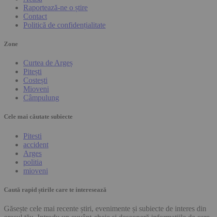
Raportează-ne o știre
Contact
Politică de confidențialitate
Zone
Curtea de Argeș
Pitești
Costești
Mioveni
Câmpulung
Cele mai căutate subiecte
Pitesti
accident
Arges
politia
mioveni
Caută rapid știrile care te interesează
Găsește cele mai recente știri, evenimente și subiecte de interes din