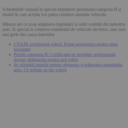
Schimbările vizează în special deținătorii permisului categoria B și
modul în care aceștia vor putea conduce anumite vehicule.
Măsura are ca scop adaptarea legislației la noile realități din industria
auto, în special la creșterea numărului de vehicule electrice, care sunt
mai grele din cauza bateriilor.
CNAIR avertizează șoferii: Portal neautorizat pentru plata
rovinietei
Permis categoria B: Certificatul de pregătire profesională
devine obligatoriu pentru unii șoferi
Se schimbă regulile pentru obținerea și reînnoirea permisului
auto. Ce trebuie să știe șoferii