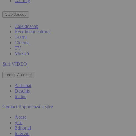
Gaming
Caleidoscop
Caleidoscop
Eveniment cultural
Teatru
Cinema
TV
Muzică
Știri VIDEO
Tema:
Automat
Automat
Deschis
Închis
Contact
Raportează o ştire
Acasa
Știri
Editorial
Interviu