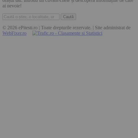
orașul tău. Introdu un cuvânt-cheie și descoperă informațiile de care
ai nevoie!
Caută
© 2026 ePitesti.ro | Toate drepturile rezervate. | Site administrat de
WebFixer.ro