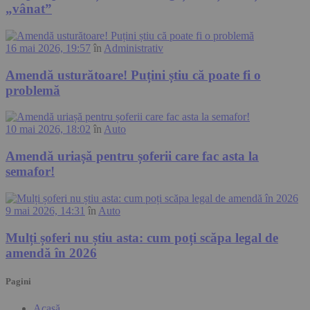
„vânat”
16 mai 2026, 19:57
în
Administrativ
Amendă usturătoare! Puțini știu că poate fi o
problemă
10 mai 2026, 18:02
în
Auto
Amendă uriașă pentru șoferii care fac asta la
semafor!
9 mai 2026, 14:31
în
Auto
Mulți șoferi nu știu asta: cum poți scăpa legal de
amendă în 2026
Pagini
Acasă