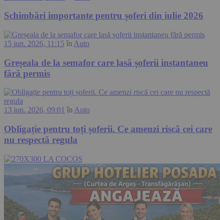
Schimbări importante pentru șoferi din iulie 2026
15 iun. 2026, 11:15
în
Auto
Greșeala de la semafor care lasă șoferii instantaneu
fără permis
13 iun. 2026, 09:01
în
Auto
Obligație pentru toți șoferii. Ce amenzi riscă cei care
nu respectă regula