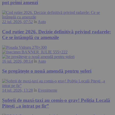
pot primi amenzi
22 iul. 2026, 07:52
în
Auto
Cod rutier 2026. Decizie definitivă privind radarele:
Ce se întâmplă cu amenzile
16 iul. 2026, 08:14
în
Auto
Se pregătește o nouă amendă pentru șoferi
14 iul. 2026, 13:28
în
Evenimente
Șoferii de maxi-taxi au comis-o grav! Poliția Locală
Pitești „a intrat pe fir”