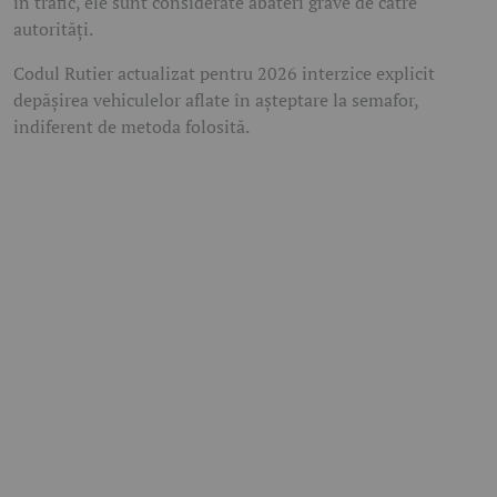
în trafic, ele sunt considerate abateri grave de către
autorități.
Codul Rutier actualizat pentru 2026 interzice explicit
depășirea vehiculelor aflate în așteptare la semafor,
indiferent de metoda folosită.