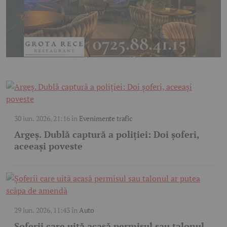
30 iun. 2026, 21:16
în
Evenimente trafic
Argeș. Dublă captură a poliției: Doi șoferi,
aceeași poveste
29 iun. 2026, 11:43
în
Auto
Șoferii care uită acasă permisul sau talonul