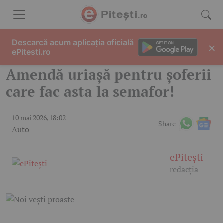
Skip to content
Descarcă acum aplicația oficială
×
ePitesti.ro
Amendă uriașă pentru șoferii
care fac asta la semafor!
10 mai 2026, 18:02
Share
Auto
ePitești
redacția