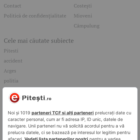
Contact
Costești
Politică de confidențialitate
Mioveni
Câmpulung
Cele mai căutate subiecte
Pitesti
accident
Arges
politia
mioveni
Caută rapid știrile care te interesează
Găsește cele mai recente știri, evenimente și subiecte de
interes din orașul tău. Introdu un cuvânt-cheie și descoperă
informațiile de care ai nevoie!