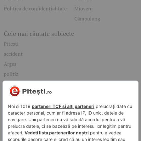
Politică de confidențialitate
Mioveni
Câmpulung
Cele mai căutate subiecte
Pitesti
accident
Arges
politia
mioveni
Caută rapid știrile care te interesează
Găsește cele mai recente știri, evenimente și subiecte de
interes din orașul tău. Introdu un cuvânt-cheie și descoperă
informațiile de care ai nevoie!