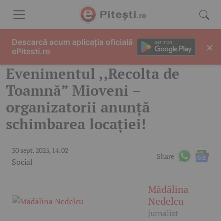
Skip to content
Descarcă acum aplicația oficială
×
ePitesti.ro
Evenimentul ,,Recolta de
Toamnă” Mioveni –
organizatorii anunță
schimbarea locației!
30 sept. 2025, 14:02
Share
Social
Mădălina
Nedelcu
jurnalist