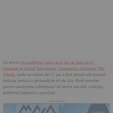
Cu privire
la conflictul care a avut loc pe data de 27
ianuarie, la Liceul Tehnologic „Constantin Brâncuși” din
Pitești
, unde un minor de 17 ani a fost plasat sub control
judiciar pentru o perioadă de 60 de zile, fiind cercetat
pentru săvârșirea infracțiunii de lovire sau alte violențe,
prefectul județului a precizat: