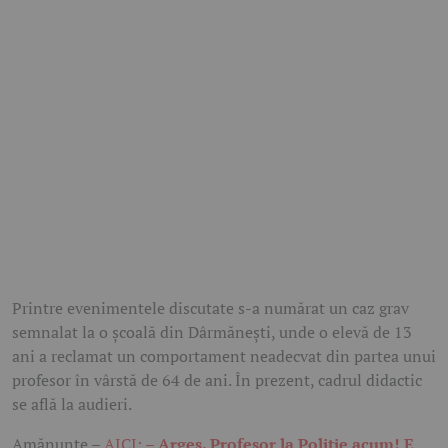
Printre evenimentele discutate s-a numărat un caz grav
semnalat la o școală din Dârmănești, unde o elevă de 13
ani a reclamat un comportament neadecvat din partea unui
profesor în vârstă de 64 de ani. În prezent, cadrul didactic
se află la audieri.
Amănunte –
AICI: –
Argeș. Profesor la Poliție acum! E