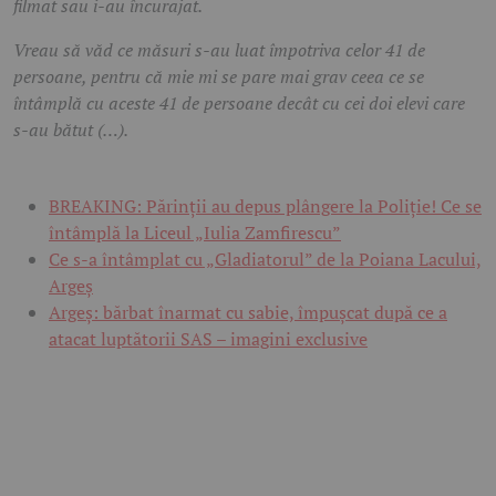
filmat sau i-au încurajat.
Vreau să văd ce măsuri s-au luat împotriva celor 41 de
persoane, pentru că mie mi se pare mai grav ceea ce se
întâmplă cu aceste 41 de persoane decât cu cei doi elevi care
s-au bătut (…).
BREAKING: Părinții au depus plângere la Poliție! Ce se
întâmplă la Liceul „Iulia Zamfirescu”
Ce s-a întâmplat cu „Gladiatorul” de la Poiana Lacului,
Argeș
Argeș: bărbat înarmat cu sabie, împușcat după ce a
atacat luptătorii SAS – imagini exclusive