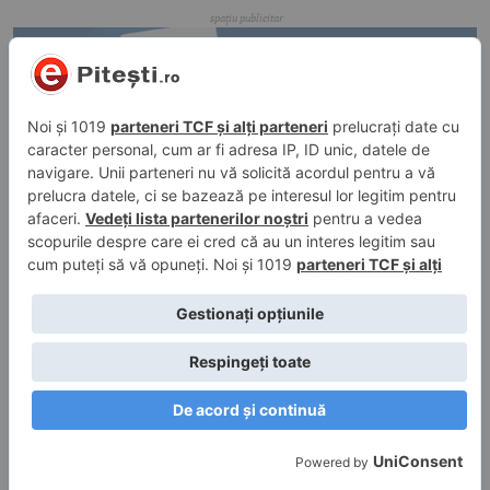
26 mai 2026, 15:39
în
Justiție
,
Video
Incident grav în Pitești!
26 mai 2026, 13:49
în
Evenimente