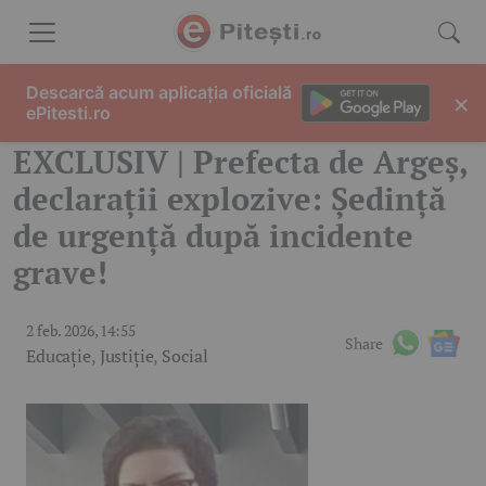
Skip to content
Descarcă acum aplicația oficială
×
ePitesti.ro
EXCLUSIV | Prefecta de Argeș,
declarații explozive: Ședință
de urgență după incidente
grave!
2 feb. 2026, 14:55
Share
Educație
,
Justiție
,
Social