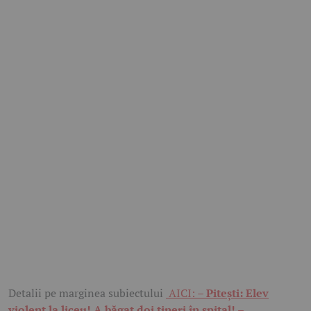
Detalii pe marginea subiectului
AICI: –
Pitești: Elev
violent la liceu! A băgat doi tineri în spital! –