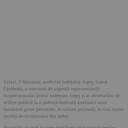
Astăzi, 2 februarie, prefectul județului Argeș, Ioana
Făcăleață, a convocat de urgență reprezentanții
Inspectoratului Școlar Județean Argeș și ai structurilor de
ordine publică la o ședință dedicată analizării unor
incidente grave petrecute, în ultima perioadă, în mai multe
unități de învățământ din județ.
Discuțiile au avut ca scop stabilirea unor măsuri pentru