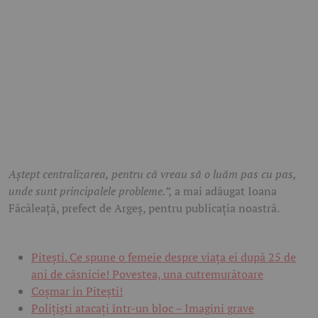
Aștept centralizarea, pentru că vreau să o luăm pas cu pas,
unde sunt principalele probleme.”,
a mai adăugat Ioana
Făcăleață, prefect de Argeș, pentru publicația noastră.
Pitești. Ce spune o femeie despre viața ei după 25 de
ani de căsnicie! Povestea, una cutremurătoare
Coșmar în Pitești!
Polițiști atacați într-un bloc – Imagini grave