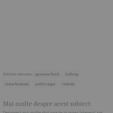
Etichete relevante:
agresiune fizică
bullying
ioana facaleata
prefect arges
violenţă
Mai multe despre acest subiect
Descoperă mai multe știri care te-ar putea interesa! Am