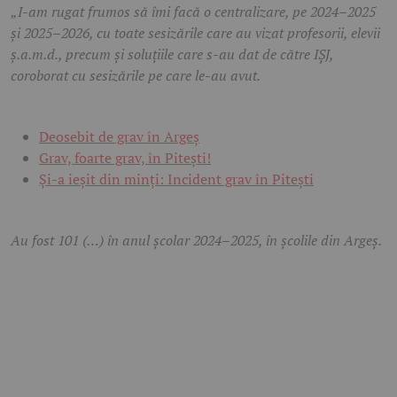
„I-am rugat frumos să îmi facă o centralizare, pe 2024–2025
și 2025–2026, cu toate sesizările care au vizat profesorii, elevii
ș.a.m.d., precum și soluțiile care s-au dat de către IȘJ,
coroborat cu sesizările pe care le-au avut.
Deosebit de grav în Argeș
Grav, foarte grav, în Pitești!
Și-a ieșit din minți: Incident grav în Pitești
Au fost 101 (…) în anul școlar 2024–2025, în școlile din Argeș.