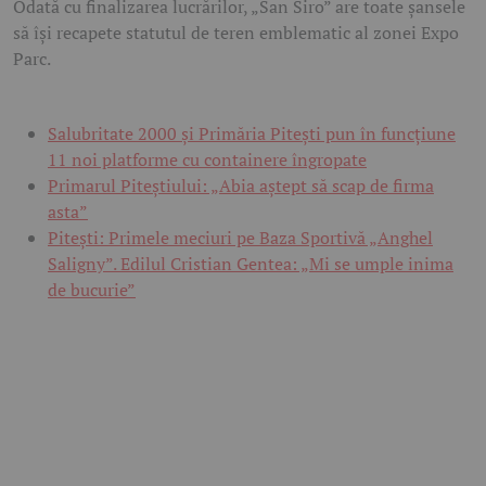
Odată cu finalizarea lucrărilor, „San Siro” are toate șansele
să își recapete statutul de teren emblematic al zonei Expo
Parc.
Salubritate 2000 și Primăria Pitești pun în funcțiune
11 noi platforme cu containere îngropate
Primarul Piteștiului: „Abia aștept să scap de firma
asta”
Pitești: Primele meciuri pe Baza Sportivă „Anghel
Saligny”. Edilul Cristian Gentea: „Mi se umple inima
de bucurie”