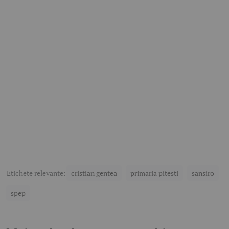
Etichete relevante:
cristian gentea
primaria pitesti
sansiro
spep