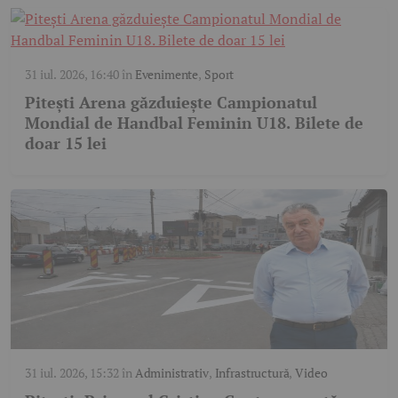
31 iul. 2026, 16:40
în
Evenimente
,
Sport
Pitești Arena găzduiește Campionatul
Mondial de Handbal Feminin U18. Bilete de
doar 15 lei
31 iul. 2026, 15:32
în
Administrativ
,
Infrastructură
,
Video