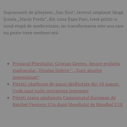
Supranumit de piteșteni „San Siro”, terenul amplasat lângă
Școala „Marin Preda”, din zona Expo Parc, trece printr-o
nouă etapă de modernizare, iar transformarea este una care
nu poate trece neobservată.
Primarul Piteștiului, Cristian Gentea, despre evoluția
stadionului „Nicolae Dobrin”: „Sunt absolut
impresionat”
Pitești: platforme de gunoi desființate din 10 august.
Unde sunt noile containere îngropate
Pitești Arena găzduiește Campionatul European de
Baschet Feminin U16 după Mondialul de Handbal U18