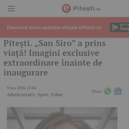
Skip to content
Descarcă acum aplicația oficială ePitesti.ro
Pitești. „San Siro” a prins
viață! Imagini exclusive
extraordinare înainte de
inaugurare
9 iun. 2026, 12:04
Share
Administrativ
,
Sport
,
Video