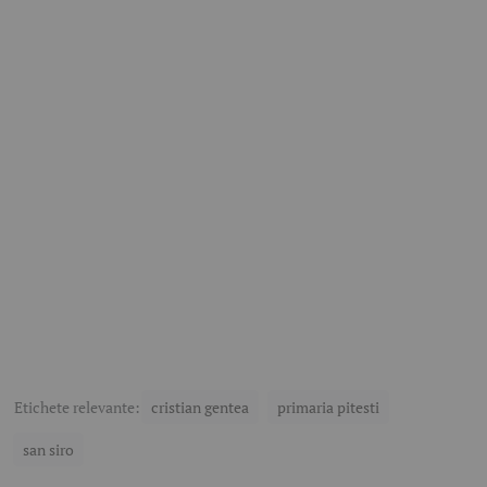
Etichete relevante:
cristian gentea
primaria pitesti
san siro