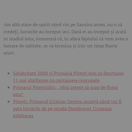
Am altă stare de spirit când vin pe Sansiro acum, nu o să
credeți, lucrările au început ieri. Dacă ei au început și arată
în stadiul ăsta, înseamnă că, în afara faptului că vom avea o
lucrare de calitate, se va termina și într-un timp foarte
scurt.
Salubritate 2000 și Primăria Pitești pun în funcțiune
11 noi platforme cu containere îngropate
Primarul Piteștiului: „Abia aștept să scap de firma
asta”
Pitești: Primarul Cristian Gentea anunță când vor fi
gata lucrările de pe strada Dumbravei. Urmează
asfaltarea