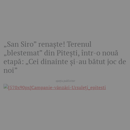
„San Siro” renaște! Terenul
„blestemat” din Pitești, într-o nouă
etapă: „Cei dinainte și-au bătut joc de
noi”