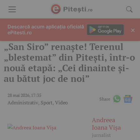
Skip to content
Descarcă acum aplicația oficială
×
ePitesti.ro
„San Siro” renaște! Terenul
„blestemat” din Pitești, într-o
nouă etapă: „Cei dinainte și-
au bătut joc de noi”
28 mai 2026, 17:35
Share
Administrativ
,
Sport
,
Video
Andreea
Ioana Vișa
jurnalist