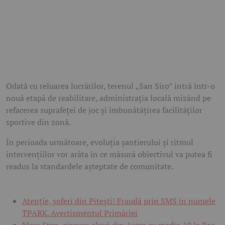
Odată cu reluarea lucrărilor, terenul „San Siro” intră într-o
nouă etapă de reabilitare, administrația locală mizând pe
refacerea suprafeței de joc și îmbunătățirea facilităților
sportive din zonă.
În perioada următoare, evoluția șantierului și ritmul
intervențiilor vor arăta în ce măsură obiectivul va putea fi
readus la standardele așteptate de comunitate.
Atenție, șoferi din Pitești! Fraudă prin SMS în numele
TPARK. Avertismentul Primăriei
Mara Stan, singura elevă din Argeș cu media 10 la Bac,