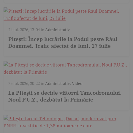
24 iul. 2026, 13:04
în
Administrativ
Pitești: Încep lucrările la Podul peste Râul
Doamnei. Trafic afectat de luni, 27 iulie
23 iul. 2026, 20:22
în
Administrativ
,
Video
La Pitești se decide viitorul Tancodromului.
Noul P.U.Z., dezbătut la Primărie