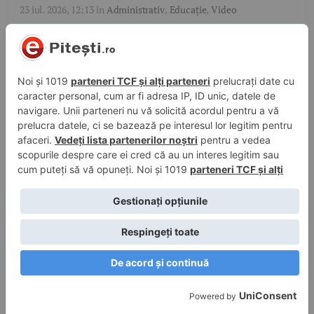
23 iul. 2026, 12:13
în
Administrativ
,
Educație
,
Video
Pitești: Liceul Tehnologic „Dacia”,
modernizat prin PNRR. Investiție de 1,38
milioane de euro
23 iul. 2026, 11:15
în
Administrativ
,
Video
Pitești: Au fost recepționate primele
containere îngropate din cartierul Tudor
Vladimirescu
23 iul. 2026, 10:40
în
Administrativ
,
Educație
,
Video