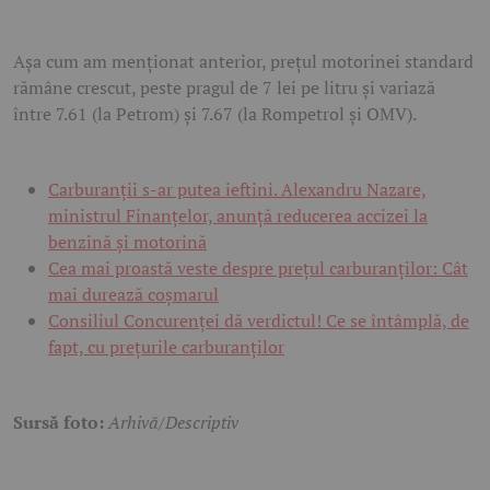
Așa cum am menționat anterior, prețul motorinei standard
rămâne crescut, peste pragul de 7 lei pe litru și variază
între 7.61 (la Petrom) și 7.67 (la Rompetrol și OMV).
Carburanții s-ar putea ieftini. Alexandru Nazare,
ministrul Finanțelor, anunță reducerea accizei la
benzină și motorină
Cea mai proastă veste despre prețul carburanților: Cât
mai durează coșmarul
Consiliul Concurenței dă verdictul! Ce se întâmplă, de
fapt, cu prețurile carburanților
Sursă foto:
Arhivă/Descriptiv