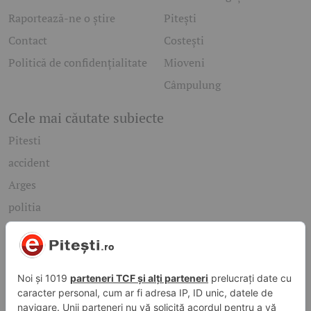
Raportează-ne o știre
Pitești
Contact
Costești
Politică de confidențialitate
Mioveni
Câmpulung
Cele mai căutate subiecte
Pitesti
accident
Arges
politia
mioveni
Caută rapid știrile care te interesează
Găsește cele mai recente știri, evenimente și subiecte de
interes din orașul tău. Introdu un cuvânt-cheie și descoperă