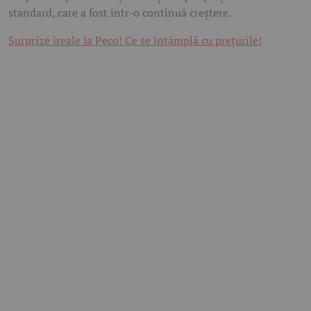
standard, care a fost într-o continuă creștere.
Surprize ireale la Peco! Ce se întâmplă cu prețurile!