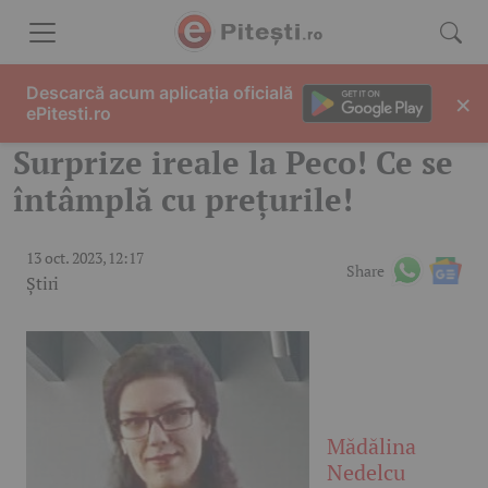
Skip to content
Descarcă acum aplicația oficială
×
ePitesti.ro
Surprize ireale la Peco! Ce se
întâmplă cu prețurile!
13 oct. 2023, 12:17
Share
Știri
Mădălina
Nedelcu