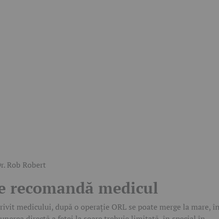
e recomandă medicul
rivit medicului, după o operație ORL se poate merge la mare, î
unerea directă a feței la soare trebuie limitată, în special în