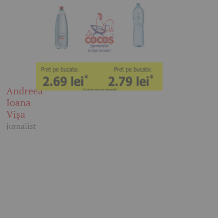
Andreea
Ioana
Vișa
jurnalist