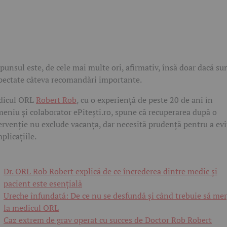
punsul este, de cele mai multe ori, afirmativ, însă doar dacă su
pectate câteva recomandări importante.
dicul ORL
Robert Rob
, cu o experiență de peste 20 de ani în
eniu și colaborator
ePitești.ro
, spune că recuperarea după o
ervenție nu exclude vacanța, dar necesită prudență pentru a evi
plicațiile.
Dr. ORL Rob Robert explică de ce încrederea dintre medic și
pacient este esențială
Ureche înfundată: De ce nu se desfundă și când trebuie să mer
la medicul ORL
Caz extrem de grav operat cu succes de Doctor Rob Robert