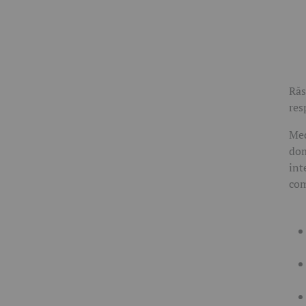
Răs
res
Me
dom
int
com