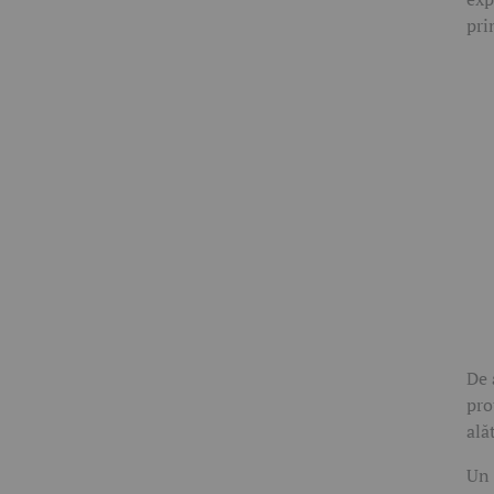
pri
De 
pro
ală
Un 