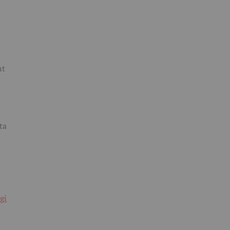
nt
ta
gi