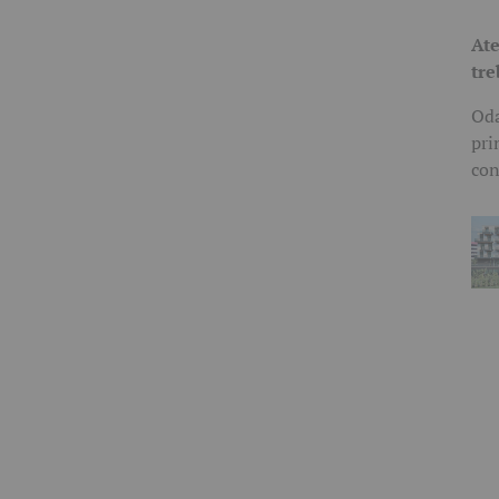
Ate
tre
Oda
pri
con