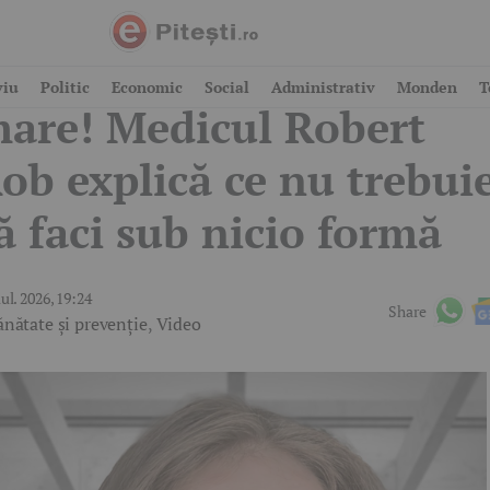
tenție în vacanța la
viu
Politic
Economic
Social
Administrativ
Monden
T
are! Medicul Robert
ob explică ce nu trebui
ă faci sub nicio formă
iul. 2026, 19:24
Share
ănătate și prevenție
,
Video