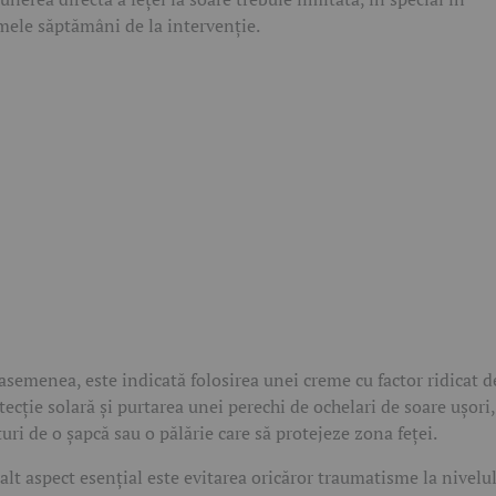
mele săptămâni de la intervenție.
asemenea, este indicată folosirea unei creme cu factor ridicat d
tecție solară și purtarea unei perechi de ochelari de soare ușori,
turi de o șapcă sau o pălărie care să protejeze zona feței.
alt aspect esențial este evitarea oricăror traumatisme la nivelu